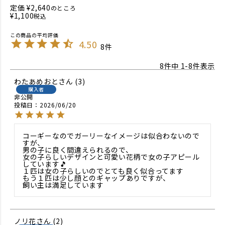
定価
¥
2,640
のところ
¥
1,100
税込
4.50
8
8
件中
1
-
8
件表示
わたあめおと
3
購入者
非公開
投稿日
2026/06/20
コーギーなのでガーリーなイメージは似合わないので
すが、

男の子に良く間違えられるので、

女の子らしいデザインと可愛い花柄で女の子アピール
しています🎵

１匹は女の子らしいのでとても良く似合ってます

もう１匹は少し顔とのギャップありですが、

飼い主は満足しています
ノリ花
2