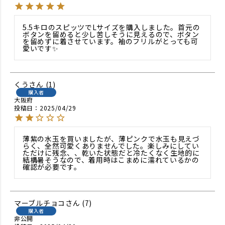
5.5キロのスピッツでLサイズを購入しました。首元の
ボタンを留めると少し苦しそうに見えるので、ボタン
を留めずに着させています。袖のフリルがとっても可
愛いです✨
くう
1
購入者
大阪府
投稿日
2025/04/29
薄紫の水玉を買いましたが、薄ピンクで水玉も見えづ
らく、全然可愛くありませんでした。楽しみにしてい
ただけに残念、、乾いた状態だと冷たくなく生地的に
結構暑そうなので、着用時はこまめに濡れているかの
確認が必要です。
マーブルチョコ
7
購入者
非公開