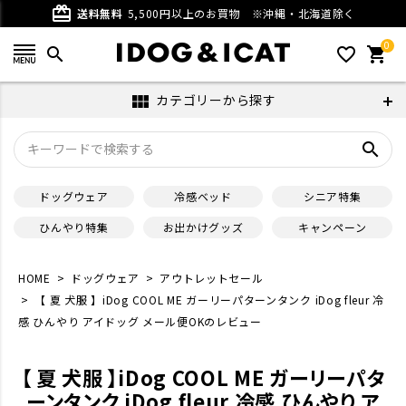
card_giftcard
送料無料
5,500円以上のお買物
※沖縄・北海道除く
0
search
favorite_outline
shopping_cart
カテゴリーから探す
view_module
search
ドッグウェア
冷感ベッド
シニア特集
ひんやり特集
お出かけグッズ
キャンペーン
HOME
ドッグウェア
アウトレットセール
【 夏 犬服 】iDog COOL ME ガーリーパターンタンク iDog fleur 冷
感 ひんやり アイドッグ メール便OKのレビュー
【 夏 犬服 】iDog COOL ME ガーリーパタ
ーンタンク iDog fleur 冷感 ひんやり ア