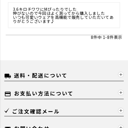
3.6キロチワワにMぴったりでした

伸びないので今回はよく測ってから購入しました

いつも可愛いウェアを高機能で販売していただいてあ
りがとうございます♪
8
件中
1
-
8
件表示
送料・配送について
local_shipping
お支払い方法について
payment
ご注文確認メール