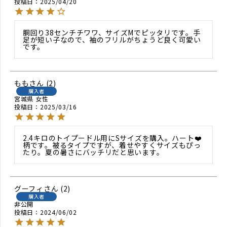
投稿日
2025/04/20
胴回り38センチチワワ、サイズMでピッタリです。手
足が短い子なので、袖のフリルがちょうど良く可愛い
です。
もも
2
購入者
宮城県
女性
投稿日
2025/03/16
2.4キロのトイプードル用にSサイズを購入。ハート❤️
柄です。被るタイプですが、着せやすくサイズもぴっ
たり。夏の暑さにバッチリだと思います。
グーフィ
2
購入者
非公開
投稿日
2024/06/02