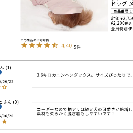
ドッグ 
商品番号
1
定価
¥
2,75
¥
2,200
税込
会員特別価
4.40
5
1
3.6キロカニンヘンダックス。サイズぴったり
6/06/22
と
3
コーギーなので袖アリは短足犬の可愛さが倍増しま
素材も柔らかく脱ぎ着もしやすいです！
6/06/20