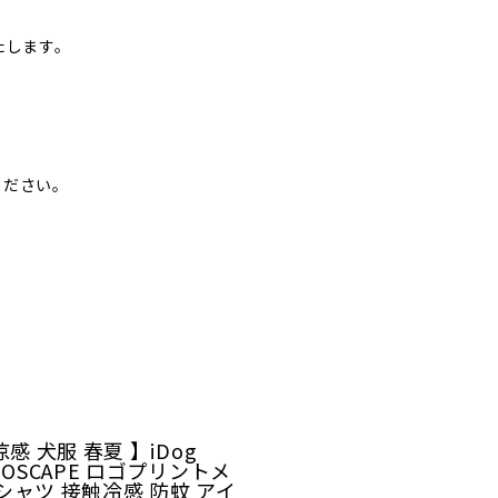
たします。
ください。
涼感 犬服 春夏 】iDog
MOSCAPE ロゴプリントメ
シャツ 接触冷感 防蚊 アイ