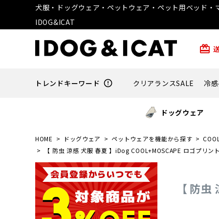
犬服・ドッグウェア・ペットウェア・ペット用ベッド・マ
IDOG&ICAT
card_giftcard
トレンドキーワード
error_outline
クリアランスSALE
冷感
ドッグウェア
HOME
ドッグウェア
ペットウェアを機能から探す
COO
【 防虫 涼感 犬服 春夏 】iDog COOL+MOSCAPE ロゴ
【 防虫