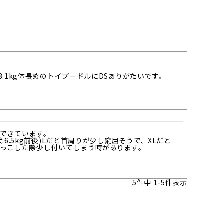
.1kg体長めのトイプードルにDSありがたいです。
できています。

6.5kg前後)Lだと首周りが少し窮屈そうで、XLだと
っこした際少し付いてしまう時があります。

5
件中
1
-
5
件表示