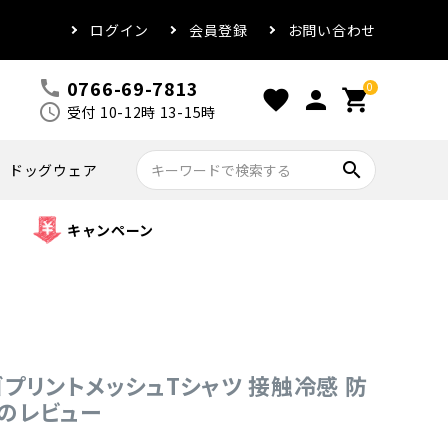
ログイン
会員登録
お問い合わせ
0766-69-7813
call
0
favorite
person
shopping_cart
schedule
受付 10-12時 13-15時
search
ドッグウェア
キャンペーン
E ロゴプリントメッシュTシャツ 接触冷感 防
Kのレビュー