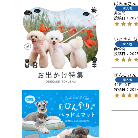
ぱみゅ
購入者
非公開
投稿日
202
いと
3
購入者
非公開
投稿日
202
ぎんこ
購入者
40代
女性
投稿日
202