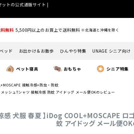
ットの公式通販サイト |
送料無料
5,500円以上のお買上で送料無料
※北海道と沖縄を除く
ベッド
お出かけ＆お散歩
ひんやり特集
UNAGE シニア向け
ペット寝具
おもちゃ
シニア特集
L+MOSCAPE 接触冷感+防虫・防蚊
プリントメッシュTシャツ 接触冷感 防蚊 アイドッグ メール便OKのレビュー
 涼感 犬服 春夏 】iDog COOL+MOSCAP
蚊 アイドッグ メール便O