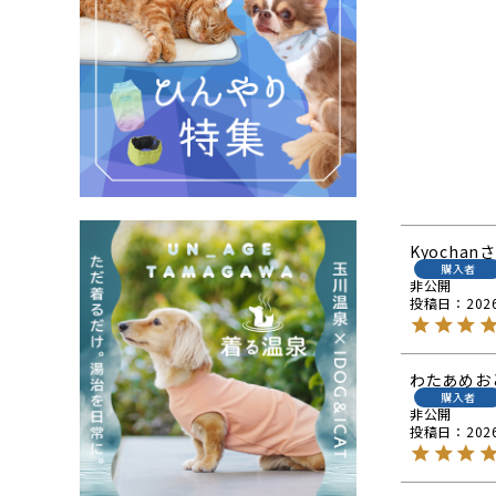
Kyochan
購入者
非公開
投稿日
202
わたあめお
購入者
非公開
投稿日
202