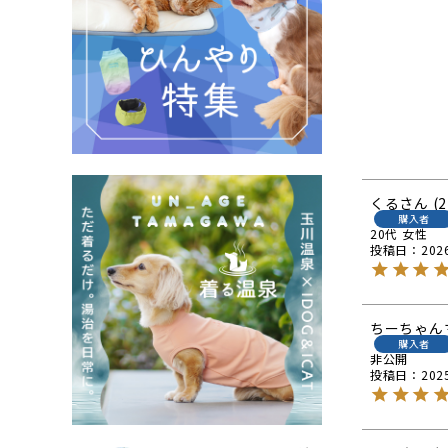
くる
2
購入者
20代
女性
投稿日
202
ちーちゃん
購入者
非公開
投稿日
202