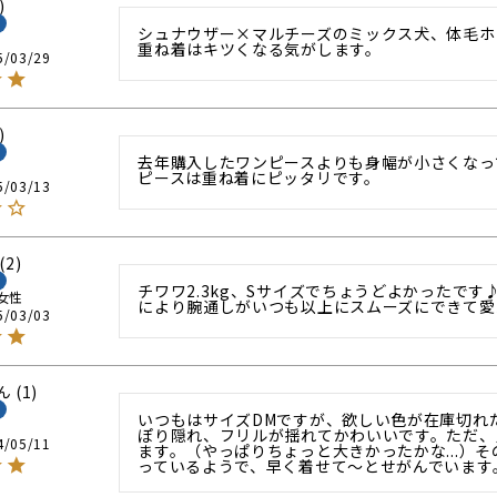
シュナウザー×マルチーズのミックス犬、体毛ホ
重ね着はキツくなる気がします。
5/03/29
去年購入したワンピースよりも身幅が小さくなっ
ピースは重ね着にピッタリです。
5/03/13
2
チワワ2.3kg、Sサイズでちょうどよかったで
女性
により腕通しがいつも以上にスムーズにできて愛
5/03/03
1
いつもはサイズDMですが、欲しい色が在庫切れ
ぽり隠れ、フリルが揺れてかわいいです。ただ、
4/05/11
ます。（やっぱりちょっと大きかったかな...）