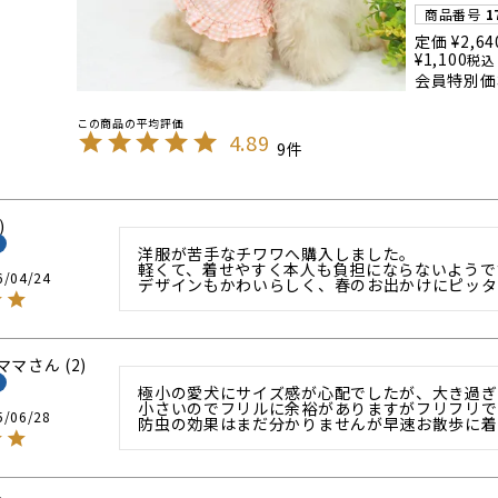
商品番号
1
定価
¥
2,64
¥
1,100
税込
会員特別価
4.89
9
洋服が苦手なチワワへ購入しました。

軽くて、着せやすく本人も負担にならないようです
6/04/24
デザインもかわいらしく、春のお出かけにピッタ
ママ
2
極小の愛犬にサイズ感が心配でしたが、大き過ぎ
小さいのでフリルに余裕がありますがフリフリで
5/06/28
防虫の効果はまだ分かりませんが早速お散歩に着