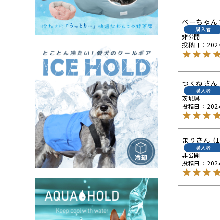
べーちゃん
購入者
非公開
投稿日
202
つくね
購入者
茨城県
投稿日
202
まり
1
購入者
非公開
投稿日
202