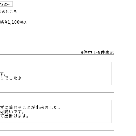
7225-
0
のところ
格
¥
1,100
税込
9
件中
1
-
9
件表示
。

リでした♪
ずに着せることが出来ました。

可愛いです。

て出掛けます。