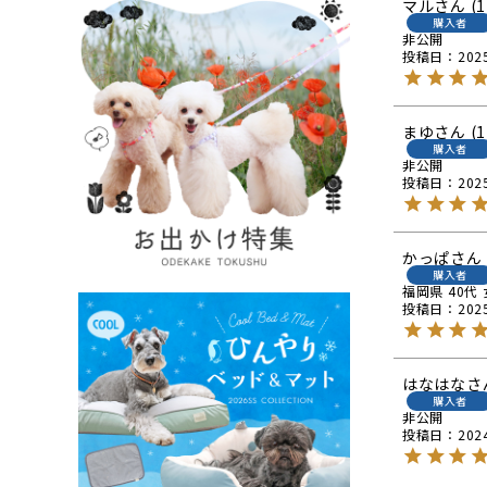
マル
1
購入者
非公開
投稿日
202
まゆ
1
購入者
非公開
投稿日
202
かっぱ
購入者
福岡県
40代
投稿日
202
はなはな
購入者
非公開
投稿日
202