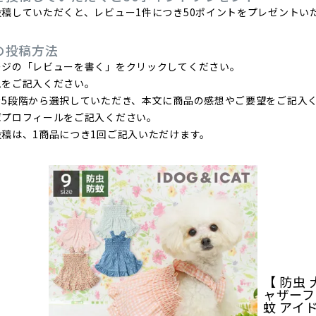
稿していただくと、レビュー1件につき50ポイントをプレゼントい
の投稿方法
ージの「レビューを書く」をクリックしてください。
ムをご記入ください。
を5段階から選択していただき、本文に商品の感想やご要望をご記入
ばプロフィールをご記入ください。
稿は、1商品につき1回ご記入いただけます。
【 防虫 犬
ャザーフリ
蚊 アイ