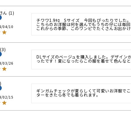
1
チワワ1.9ｷﾛ　Sサイズ　今回もぴったりでした
こちらのお洋服は何を選んでもうちの仔には毎回
4/04/10
これからの季節、このワンピでたくさんお出かけ
3
DLサイズのベージュを購入しました。デザイン
ったです！夏になったらこの服を着せて色んなと
4/03/26
ギンガムチェックが夏らしくて可愛いお洋服でこ
ターをきたら冬でも着られます。
4/02/15