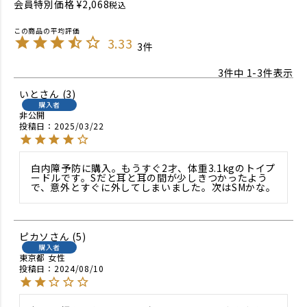
会員特別価格
¥
2,068
税込
3.33
3
3
件中
1
-
3
件表示
いと
3
購入者
非公開
投稿日
2025/03/22
白内障予防に購入。もうすぐ2才、体重3.1kgのトイプ
ードルです。Sだと耳と耳の間が少しきつかったよう
で、意外とすぐに外してしまいました。次はSMかな。
ピカソ
5
購入者
東京都
女性
投稿日
2024/08/10