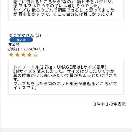
帽子に慣れるところから?なのか 顎ヒモをガジガジ、
頭 ブルブルで ウチの子には難しそうでした。

サイズも 後ろのゴムで調整できるし と思ってました
が 耳を動かすので、そこも自分には難しかったです
ゆうママ
3
購入者
非公開
投稿日
2024/04/11
トイプードル(2.7kg・UNAGE服はLサイズ愛用)

SMサイズを購入しました。サイズはぴったりですが
耳の位置が少し高いみたいで耳がちょっとだけ浮きま
す。

ブルブルをしたら首のネット部分が裏返るところがマ
イナスです。
3
件中
1
-
3
件表示