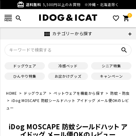
card_giftcard
送料無料
5,500円以上のお買物
※沖縄・北海道除く
0
search
favorite_outline
shopping_cart
カテゴリーから探す
view_module
search
ドッグウェア
冷感ベッド
シニア特集
ひんやり特集
お出かけグッズ
キャンペーン
HOME
ドッグウェア
ペットウェアを機能から探す
防蚊・防虫
iDog MOSCAPE 防蚊シールドハット アイドッグ メール便OKのレビ
ュー
iDog MOSCAPE 防蚊シールドハット ア
イドッグ メール便OKのレビュー