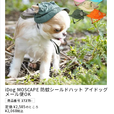
iDog MOSCAPE 防蚊シールドハット アイドッグ
メール便OK
商品番号
17275-
定価
¥
2,585
のところ
¥
2,068
税込