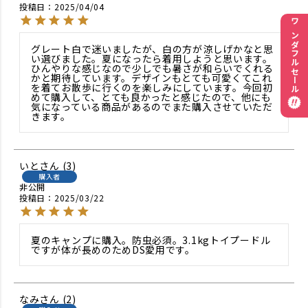
投稿日
2025/04/04
ワンダフルセール
グレート白で迷いましたが、白の方が涼しげかなと思
い選びました。夏になったら着用しようと思います。
ひんやりな感じなので少しでも暑さが和らいでくれる
かと期待しています。デザインもとても可愛くてこれ
を着てお散歩に行くのを楽しみにしています。今回初
めて購入して、とても良かったと感じたので、他にも
気になっている商品があるのでまた購入させていただ
きます。
いと
3
購入者
非公開
投稿日
2025/03/22
夏のキャンプに購入。防虫必須。3.1kgトイプードル
ですが体が長めのためDS愛用です。
なみ
2