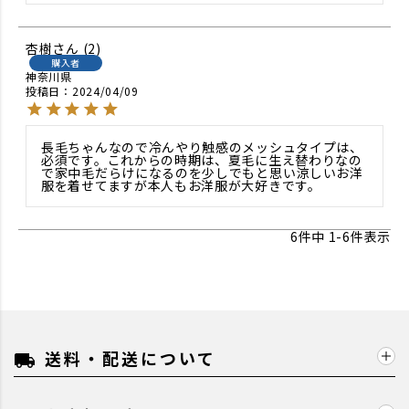
杏樹
2
購入者
神奈川県
投稿日
2024/04/09
長毛ちゃんなので冷んやり触感のメッシュタイプは、
必須です。これからの時期は、夏毛に生え替わりなの
で家中毛だらけになるのを少しでもと思い涼しいお洋
服を着せてますが本人もお洋服が大好きです。
6
件中
1
-
6
件表示
送料・配送について
local_shipping