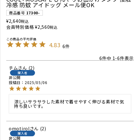
冷感 防蚊 アイドッグ メール便OK
商品番号
17300-
¥
2,640
税込
会員特別価格
¥
2,560
税込
4.83
6
6
件中
1
-
6
件表示
チム
2
購入者
非公開
投稿日
2025/05/06
涼しいサラサラした素材で着せやすく伸びる素材で気
持ち良いです。
omotirol
2
購入者
非公開