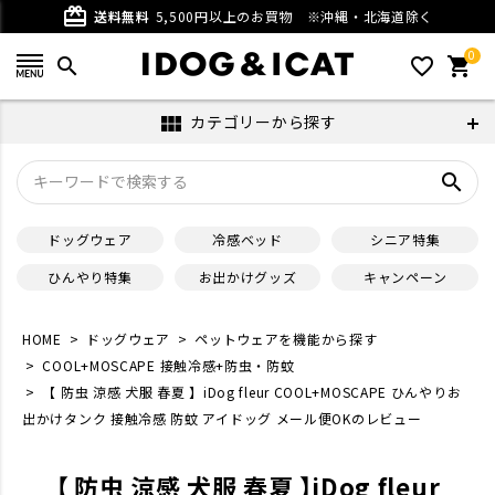
card_giftcard
送料無料
5,500円以上のお買物
※沖縄・北海道除く
0
search
favorite_outline
shopping_cart
カテゴリーから探す
view_module
search
ドッグウェア
冷感ベッド
シニア特集
ひんやり特集
お出かけグッズ
キャンペーン
HOME
ドッグウェア
ペットウェアを機能から探す
COOL+MOSCAPE 接触冷感+防虫・防蚊
【 防虫 涼感 犬服 春夏 】iDog fleur COOL+MOSCAPE ひんやりお
出かけタンク 接触冷感 防蚊 アイドッグ メール便OKのレビュー
【 防虫 涼感 犬服 春夏 】iDog fleur