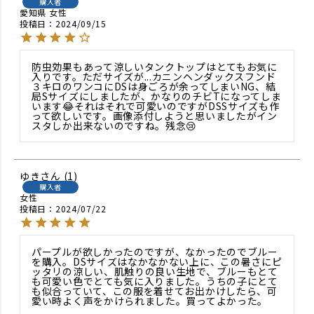
購入者
愛知県
女性
投稿日
2024/09/15
防虫効果もあって涼しいタンクトップはとてもお気に
入りです。ただサイズが...カニンヘンダックスフンド
３キロのワンコにDSは身ごろが余ってしまいNG、結
局Sサイズにしましたが、かなりのチビTになってしま
います😂それはそれで可愛いのですがDSSサイズも作
って欲しいです。画像添付しようと思いましたがイン
スタしか出来ないのですね。残念😢
ゆき
1
購入者
女性
投稿日
2024/07/22
パープルが欲しかったのですが、なかったのでブルー
を購入。DSサイズはなかなかない上に、この暑さにピ
ッタリの涼しい、肌触りの良い生地で、ブルーもとて
も可愛い色でとても気に入りました。うちの子にとて
も似合っていて、この服を着せてお出かけしたら、可
愛い時よく声をかけられました。買ってよかった。