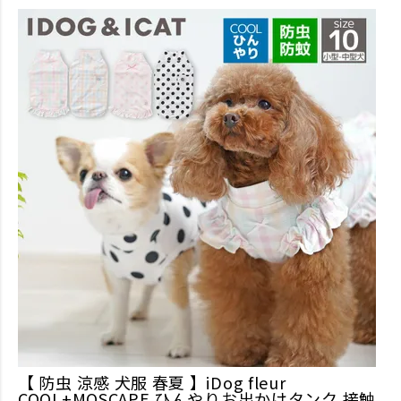
【 防虫 涼感 犬服 春夏 】iDog fleur
COOL+MOSCAPE ひんやりお出かけタンク 接触