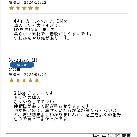
投稿日
2024/11/22
4キロカニンヘンで、DMを

購入したら大きすぎて、

DSを買い直しました。

柔らかい素材で、着脱がしやすいです。

少しひんやり感があります。
Su-zu
1
購入者
非公開
投稿日
2024/08/04
2.1kg チワプーです

Ｓサイズ購入

ひんやりしてていい

伸縮性があって脱ぎ着させやすいです

毛が黒いので、着せていた方が体が熱くならないの
と、防虫効果よくわかりませんが、芝生を歩くのを好
むので買ってよかったです
14
件中
1
-
10
件表示