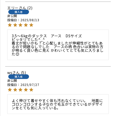
エリー
2
購入者
非公開
投稿日
2025/08/13
3.5〜6kgのダックス　アース　DSサイズ

ピッタリでした^_^

着丈が短いかも？と心配しましたが伸縮性がとてもあ
るので問題なしでした　アースの柄 色合いは実物の方
が明るく良い色に見え かわいくてとても気に入りまし
た😊
ws
5
購入者
非公開
投稿日
2025/07/27
よく伸びて着せやすく体も汚れなくていい。　地面に
ゴロンゴロンする子なので毛玉ができているがデザイ
ンをとても気に入っている。