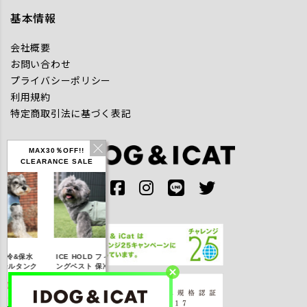
基本情報
会社概要
お問い合わせ
プライバシーポリシー
利用規約
特定商取引法に基づく表記
MAX30％OFF!!
CLEARANCE SALE
IDOG ICE HOLD ネ
&保水
ICE HOLD フィッシ
テックタンク 遮熱
ッククーラー 保冷剤
ルタンク
ングベスト 保冷剤付
UVカット
付
,310
【20％OFF】3,168
【20％OFF】1,760
【20％OFF】2,200
)
円(税込み)
円(税込み)
円(税込み)