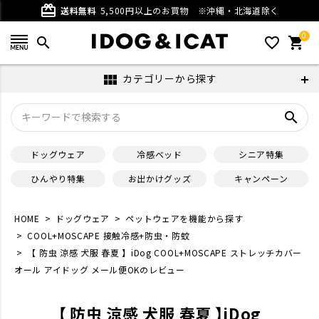
card_giftcard
送料無料
5,500円以上のお買物
※沖縄・北海道除く
0
search
favorite_outline
shopping_cart
カテゴリーから探す
view_module
search
ドッグウェア
冷感ベッド
シニア特集
ひんやり特集
お出かけグッズ
キャンペーン
HOME
ドッグウェア
ペットウェアを機能から探す
COOL+MOSCAPE 接触冷感+防虫・防蚊
【 防虫 涼感 犬服 春夏 】iDog COOL+MOSCAPE ストレッチカバー
オール アイドッグ メール便OKのレビュー
【 防虫 涼感 犬服 春夏 】iDog