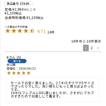
商品番号
17319-
定価
¥
2,860
のところ
¥
1,100
税込
会員特別価格
¥
1,100
税込
4.71
14
14
件中
1
-
10
件表示
1
2
8
5
購入者
非公開
投稿日
2026/06/22
セールでお安く買えました。2.7キロチワワでSサイズ
でぴったりでした。洗い替えにもっと買えばよかった
です。

10キロフレブルにXXL買いましたが、さすがにブカブ
カすぎたのでお直しして着ます。