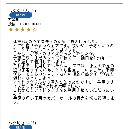
はなな
1
購入者
非公開
投稿日
2025/04/30
体重7㎏のウエスティのために購入しました。　

とても着せやすいウェアです。蚊やダニ予防というの
も　とても良いことだと思います。

しかし　ボティのサイズぴったりでしたが。

予想通り　手足のサイズが長くて　袖口を4ヶ所一回
折り返して着用しています。

これまで　利用していたショップでは　小型犬で足の
短い子用サイズがありとても重宝していました。季節
がら　そちらのショップさんの接触冷感タイプが売り
切れになってしまって

アイドッグさんでの購入となったのですが　手足のサ
イズがもう5㎝短ければ完璧でした。

これからもアイドッグさんを利用させていただきたい
ので

手足の短い子用のカバーオールの販売を切に希望しま
す。　
ハク坊
2
購入者