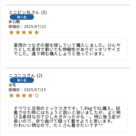
ミニピン丸
3
購入者
非公開
投稿日
2025/07/22
夏用のつなぎの服を探していて購入しました。ひんや
りとした素材で動いても伸縮性がありピッタリサイズ
でした。違う柄も購入しようと思っています。
ニコニコ
2
購入者
女性
投稿日
2025/07/15
チワワと豆柴のミックス犬です。7,8kgでXL購入。試
着させた時にはちょうど良いと思いましたが、よく伸
びる素材なので少し大きかったかも…。特に後ろ足が
長いので、折り曲げて縫って着せようと思います。

かわいい柄なので、たくさん着せたいです^^