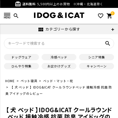
card_giftcard
送料無料
5,500円以上のお買物
※沖縄・北海道除く
0
search
favorite_outline
shopping_cart
カテゴリーから探す
view_module
search
ドッグウェア
冷感ベッド
シニア特集
ひんやり特集
お出かけグッズ
キャンペーン
HOME
ペット寝具
ベッド・マット・枕
【 犬 ベッド 】IDOG&ICAT クールラウンドベッド 接触冷感 抗菌 防
臭 アイドッグのレビュー
【 犬 ベッド 】IDOG&ICAT クールラウンド
ベッド 接触冷感 抗菌 防臭 アイドッグの