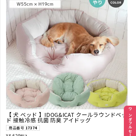
ワンダフルセール
【 犬 ベッド 】IDOG&ICAT クールラウンドベッ
ド 接触冷感 抗菌 防臭 アイドッグ
商品番号
17374
¥
4,620
税込