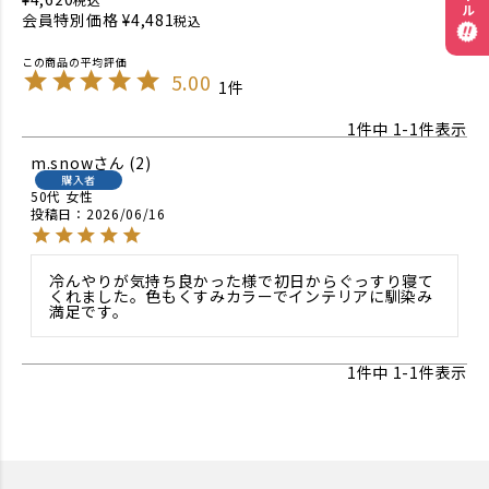
会員特別価格
¥
4,481
税込
5.00
1
1
件中
1
-
1
件表示
m.snow
2
購入者
50代
女性
投稿日
2026/06/16
冷んやりが気持ち良かった様で初日からぐっすり寝て
くれました。色もくすみカラーでインテリアに馴染み
満足です。
1
件中
1
-
1
件表示