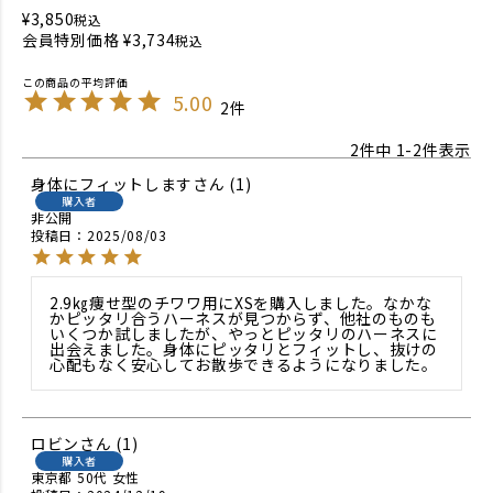
¥
3,850
税込
会員特別価格
¥
3,734
税込
5.00
2
2
件中
1
-
2
件表示
身体にフィットします
1
購入者
非公開
投稿日
2025/08/03
2.9㎏痩せ型のチワワ用にXSを購入しました。なかな
かピッタリ合うハーネスが見つからず、他社のものも
いくつか試しましたが、やっとピッタリのハーネスに
出会えました。身体にピッタリとフィットし、抜けの
心配もなく安心してお散歩できるようになりました。
ロビン
1
購入者
東京都
50代
女性