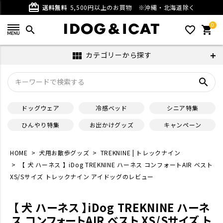
card_giftcard
送料無料
5,500円以上のお買物
※沖縄・北海道除く
0
search
favorite_outline
shopping_cart
カテゴリーから探す
view_module
search
ドッグウェア
冷感ベッド
シニア特集
ひんやり特集
お出かけグッズ
キャンペーン
HOME
犬用お散歩グッズ
TREKNINE | トレックナイン
【 犬 ハーネス 】iDog TREKNINE ハーネス コンフォートAIR ベスト
XS/Sサイズ トレックナイン アイドッグのレビュー
【 犬 ハーネス 】iDog TREKNINE ハーネ
ス コンフォートAIR ベスト XS/Sサイズ ト