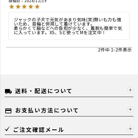
投稿日
2024/12/19
ジャックの子犬で元気があまり気味(笑)勢いも力も強
いため、首輪と併用して着けています。

柔らかくて脇などへの負担が少なく、着脱も簡単で気
に入っています。XS、Sと使ってMを注文中！
2
件中
1
-
2
件表示
送料・配送について
local_shipping
お支払い方法について
payment
ご注文確認メール