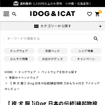
card_giftcard
送料無料
5,500円以上のお買物
※沖縄・北海道除く
0
search
favorite_outline
shopping_cart
カテゴリーから探す
view_module
search
ドッグウェア
冷感ベッド
シニア特集
ひんやり特集
お出かけグッズ
キャンペーン
HOME
ドッグウェア
ペットウェアを形から探す
季節のイベントウェア
【 袴 犬 服 】iDog 日本の伝統|縁起物袴 刀おもちゃ付き アイドッグ
のレビュー
【 袴 犬 服 】iDog 日本の伝統|縁起物袴