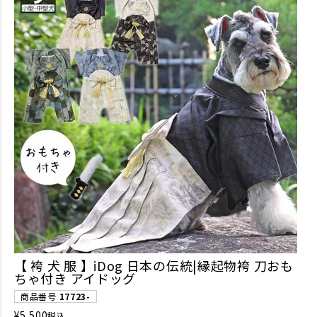
【 袴 犬 服 】iDog 日本の伝統|縁起物袴 刀おも
ちゃ付き アイドッグ
商品番号
17723-
¥
5,500
税込