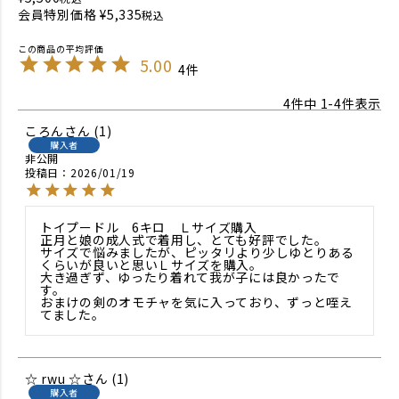
会員特別価格
¥
5,335
税込
5.00
4
4
件中
1
-
4
件表示
ころん
1
購入者
非公開
投稿日
2026/01/19
トイプードル　6キロ　Ｌサイズ購入

正月と娘の成人式で着用し、とても好評でした。

サイズで悩みましたが、ピッタリより少しゆとりある
くらいが良いと思いＬサイズを購入。

大き過ぎず、ゆったり着れて我が子には良かったで
す。

おまけの剣のオモチャを気に入っており、ずっと咥え
てました。
☆ rwu ☆
1
購入者