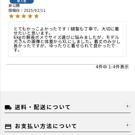
購入者
非公開
投稿日
2025/02/11
とてもかっこよかったです！縫製も丁寧で、大切に着
せたいと思います。

6kgの胴長ポメでサイズ選びに悩みましたが、モデル
犬さんの画像と体重からXLにしました。着丈のみ少し
長かったですが、ゆったりと着せられて良かったで
す。
4
件中
1
-
4
件表示
送料・配送について
local_shipping
お支払い方法について
payment