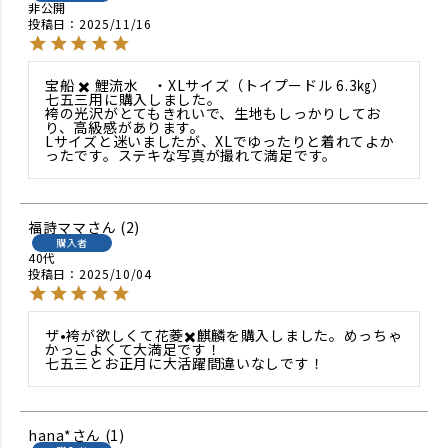
非公開
投稿日
2025/11/16
宝船 ✖️ 鯉流水　・XLサイズ（トイプードル 6.3㎏）

七五三用に購入しました。

袴の光沢がとてもきれいで、生地もしっかりしてお
り、高級感があります。

Lサイズと迷いましたが、XLでゆったりと着れてよか
ったです。ステキな写真が撮れて満足です。
福詩ママ
2
購入者
40代
投稿日
2025/10/04
ザ•袴が欲しくて花菱✖️麒麟を購入しました。めっちゃ
かっこよくて大満足です！

七五三とお正月に大活躍間違いなしです！
hana*
1