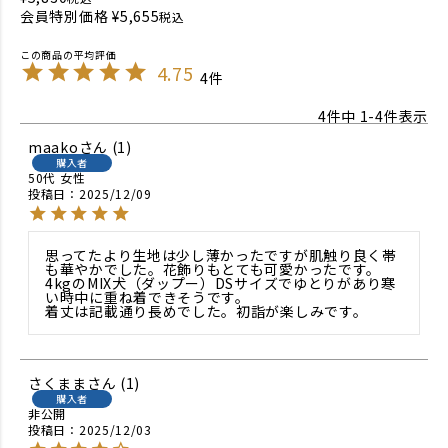
会員特別価格
¥
5,655
税込
4.75
4
4
件中
1
-
4
件表示
maako
1
購入者
50代
女性
投稿日
2025/12/09
思ってたより生地は少し薄かったですが肌触り良く帯
も華やかでした。花飾りもとても可愛かったです。
4kgのMIX犬（ダップー）DSサイズでゆとりがあり寒
い時中に重ね着できそうです。

着丈は記載通り長めでした。初詣が楽しみです。
さくまま
1
購入者
非公開
投稿日
2025/12/03