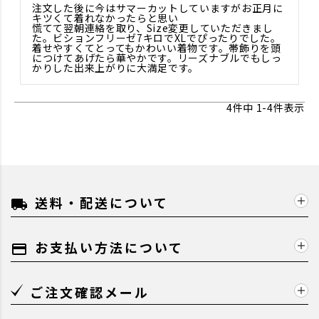
注文した後に今はサマーカットしていますがお正月に
キツくて着れなかったらと思い

慌てて翌朝連絡を取り、Size変更していただきまし
た。ビションフリーゼ7キロでXLでぴったりでした。
着せやすくてとってもかわいい着物です。帯飾りを頭
につけてあげたら華やかです。リーズナブルでもしっ
かりした出来上がりに大満足です。
4
件中
1
-
4
件表示
送料・配送について
local_shipping
お支払い方法について
payment
ご注文確認メール