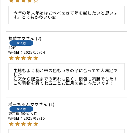
今年の年末年始はおべべをきて年を越したいと思いま
す。とてもかわいい🎀
福詩ママ
2
購入者
40代
投稿日
2025/10/04
生地もよく柄と帯の色もうちの子に合ってて大満足で
した！

注文から配送までの流れも良く、梱包も綺麗でした！

この着物を着て七五三とお正月を楽しみたいです！
ポーちゃんママ
1
購入者
東京都
50代
女性
投稿日
2025/09/15