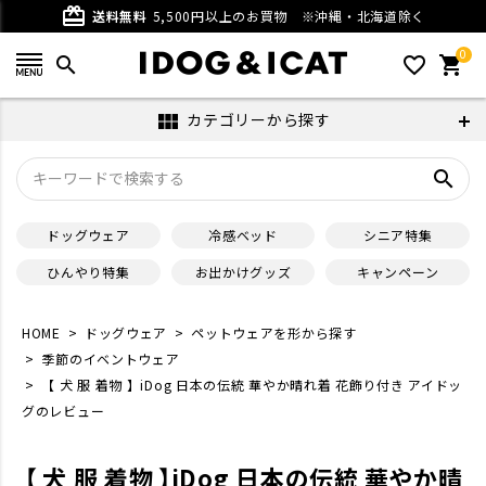
card_giftcard
送料無料
5,500円以上のお買物
※沖縄・北海道除く
0
search
favorite_outline
shopping_cart
カテゴリーから探す
view_module
search
ドッグウェア
冷感ベッド
シニア特集
ひんやり特集
お出かけグッズ
キャンペーン
HOME
ドッグウェア
ペットウェアを形から探す
季節のイベントウェア
【 犬 服 着物 】iDog 日本の伝統 華やか晴れ着 花飾り付き アイドッ
グのレビュー
【 犬 服 着物 】iDog 日本の伝統 華やか晴