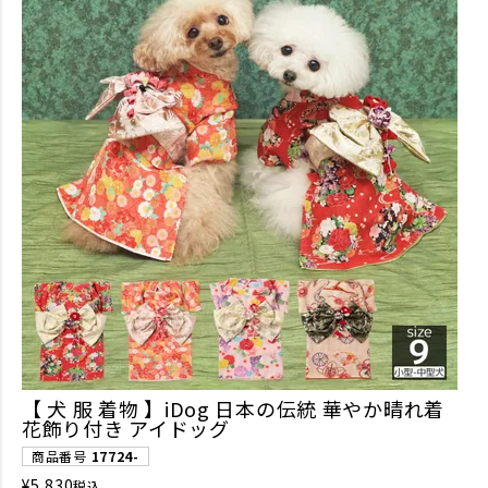
【 犬 服 着物 】iDog 日本の伝統 華やか晴れ着
花飾り付き アイドッグ
商品番号
17724-
¥
5,830
税込