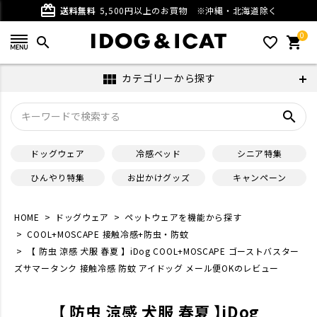
card_giftcard
送料無料
5,500円以上のお買物
※沖縄・北海道除く
0
search
favorite_outline
shopping_cart
カテゴリーから探す
view_module
search
ドッグウェア
冷感ベッド
シニア特集
ひんやり特集
お出かけグッズ
キャンペーン
HOME
ドッグウェア
ペットウェアを機能から探す
COOL+MOSCAPE 接触冷感+防虫・防蚊
【 防虫 涼感 犬服 春夏 】iDog COOL+MOSCAPE ゴーストバスター
ズサマータンク 接触冷感 防蚊 アイドッグ メール便OKのレビュー
【 防虫 涼感 犬服 春夏 】iDog