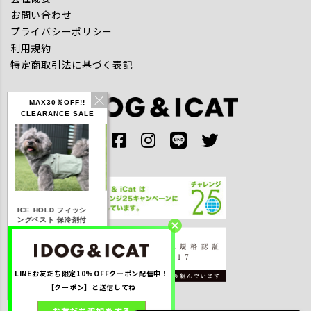
お問い合わせ
プライバシーポリシー
利用規約
特定商取引法に基づく表記
MAX30％OFF!!
CLEARANCE SALE
IDOG ICE HOLD ネ
ICE HOLD フィッシ
テックタンク 遮熱
リフレッ
ッククーラー 保冷剤
ングベスト 保冷剤付
UVカット
付
【20％OFF】3,168
【20％OFF】1,760
【20％OFF】2,200
【20％O
円(税込み)
円(税込み)
円(税込み)
円(
LINEお友だち限定10%OFFクーポン配信中！
詳しく見る
詳しく見る
詳しく見る
詳し
【クーポン】と送信してね
お友だち追加をする