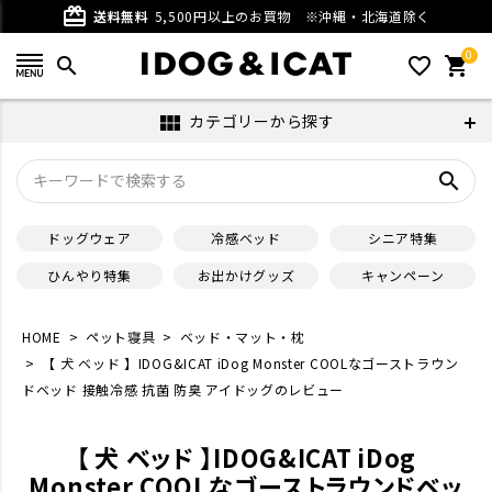
card_giftcard
送料無料
5,500円以上のお買物
※沖縄・北海道除く
0
search
favorite_outline
shopping_cart
カテゴリーから探す
view_module
search
ドッグウェア
冷感ベッド
シニア特集
ひんやり特集
お出かけグッズ
キャンペーン
HOME
ペット寝具
ベッド・マット・枕
【 犬 ベッド 】IDOG&ICAT iDog Monster COOLなゴーストラウン
ドベッド 接触冷感 抗菌 防臭 アイドッグのレビュー
【 犬 ベッド 】IDOG&ICAT iDog
Monster COOLなゴーストラウンドベッ