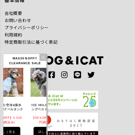
基本情報
会社概要
お問い合わせ
プライバシーポリシー
利用規約
特定商取引法に基づく表記
MAX30％OFF!!
CLEARANCE SALE
IDOG ICE HOLD ネ
り空冷&保水
ICE HOLD フィッシ
テックタンク 遮熱
ッククーラー 保冷剤
Wクールタンク
ングベスト 保冷剤付
UVカット
付
FF】2,310
【20％OFF】3,168
【20％OFF】1,760
【20％OFF】2,20
(税込み)
円(税込み)
円(税込み)
円(税込み)
しく見る
詳しく見る
詳しく見る
詳しく見る