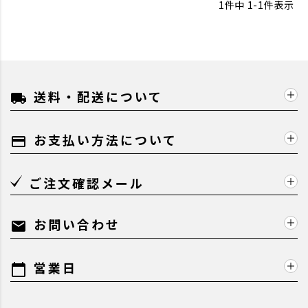
1
件中
1
-
1
件表示
送料・配送について
local_shipping
お支払い方法について
payment
ご注文確認メール
お問い合わせ
mail
営業日
calendar_today