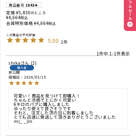
ワンダフルセール
商品番号
18434-
定価
¥
5,830
のところ
¥
4,664
税込
会員特別価格
¥
4,664
税込
5.00
1
1
件中
1
-
1
件表示
shika
2
購入者
非公開
投稿日
2026/05/19
可愛い！商品を見つけて即購入！

ちゃんと冷感でとにかく可愛い

6キロのパグに購入しました

ゆったり使えて良さそうです

それと、注文した次の日に到着しました

とても迅速に発送して頂きありがとうございました
m(_ _)m