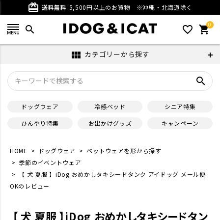
card_giftcard
送料無料
5,500円以上のお買物
※沖縄・北海道除く
0
search
favorite_outline
shopping_cart
カテゴリーから探す
view_module
search
ドッグウェア
冷感ベッド
シニア特集
ひんやり特集
お出かけグッズ
キャンペーン
HOME
ドッグウェア
ペットウェアを形から探す
季節のイベントウェア
【 犬 夏服 】iDog おめかしタキシードタンク アイドッグ メール便
OKのレビュー
【 犬 夏服 】iDog おめかしタキシードタン