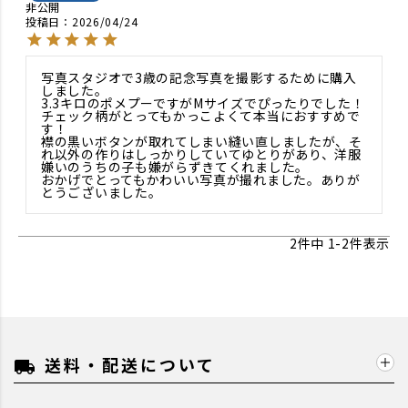
非公開
投稿日
2026/04/24
写真スタジオで3歳の記念写真を撮影するために購入
しました。

3.3キロのポメプーですがMサイズでぴったりでした！

チェック柄がとってもかっこよくて本当におすすめで
す！

襟の黒いボタンが取れてしまい縫い直しましたが、そ
れ以外の作りはしっかりしていてゆとりがあり、洋服
嫌いのうちの子も嫌がらずきてくれました。

おかげでとってもかわいい写真が撮れました。ありが
とうございました。
2
件中
1
-
2
件表示
送料・配送について
local_shipping