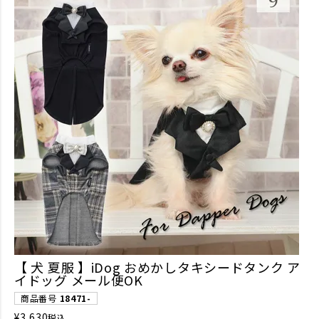
【 犬 夏服 】iDog おめかしタキシードタンク ア
イドッグ メール便OK
商品番号
18471-
¥
3,630
税込