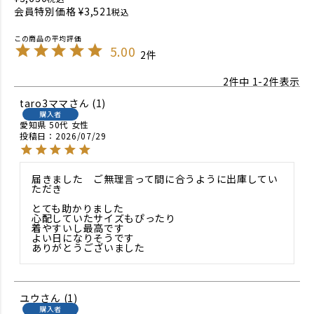
会員特別価格
¥
3,521
税込
5.00
2
2
件中
1
-
2
件表示
taro3ママ
1
購入者
愛知県
50代
女性
投稿日
2026/07/29
届きました　ご無理言って間に合うように出庫してい
ただき

とても助かりました

心配していたサイズもぴったり

着やすいし最高です

よい日になりそうです

ありがとうございました
ユウ
1
購入者