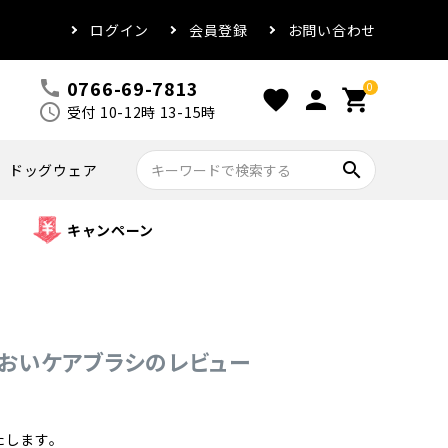
ログイン
会員登録
お問い合わせ
0766-69-7813
call
0
favorite
person
shopping_cart
schedule
受付 10-12時 13-15時
search
ドッグウェア
キャンペーン
e うるおいケアブラシのレビュー
たします。