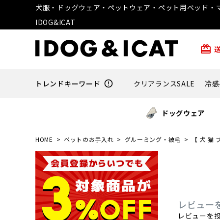
犬服・ドッグウェア・ペットウェア・ペット用ベッド・マ
IDOG&ICAT
card_giftcard
トレンドキーワード
error_outline
クリアランスSALE
冷感
ドッグウェア
HOME
ペットのお手入れ
グルーミング・被毛
【 犬 猫 
レビュー
レビューを投