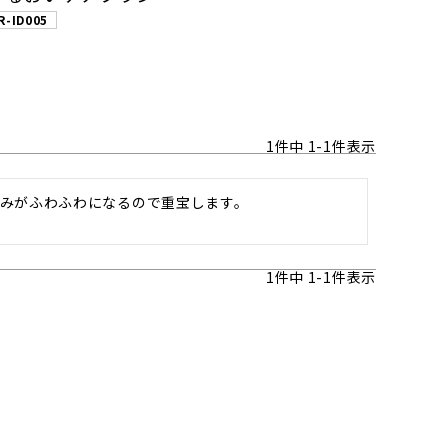
R-ID005
1
件中
1
-
1
件表示
みがふわふわになるので重宝します。
1
件中
1
-
1
件表示