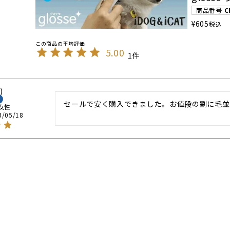
商品番号
C
¥
605
税込
5.00
1
セールで安く購入できました。お値段の割に毛並
女性
3/05/18