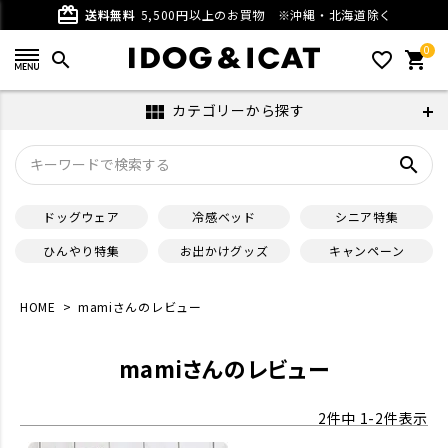
card_giftcard
送料無料
5,500円以上のお買物
※沖縄・北海道除く
0
search
favorite_outline
shopping_cart
カテゴリーから探す
view_module
search
ドッグウェア
冷感ベッド
シニア特集
ひんやり特集
お出かけグッズ
キャンペーン
HOME
mamiさんのレビュー
mamiさんのレビュー
2
件中
1
-
2
件表示