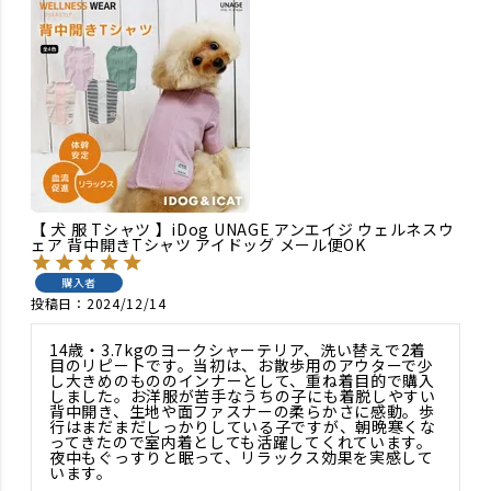
【 犬 服 Tシャツ 】iDog UNAGE アンエイジ ウェルネスウ
ェア 背中開きTシャツ アイドッグ メール便OK
購入者
投稿日
2024/12/14
14歳・3.7kgのヨークシャーテリア、洗い替えで2着
目のリピートです。当初は、お散歩用のアウターで少
し大きめのもののインナーとして、重ね着目的で購入
しました。お洋服が苦手なうちの子にも着脱しやすい
背中開き、生地や面ファスナーの柔らかさに感動。歩
行はまだまだしっかりしている子ですが、朝晩寒くな
ってきたので室内着としても活躍してくれています。
夜中もぐっすりと眠って、リラックス効果を実感して
います。