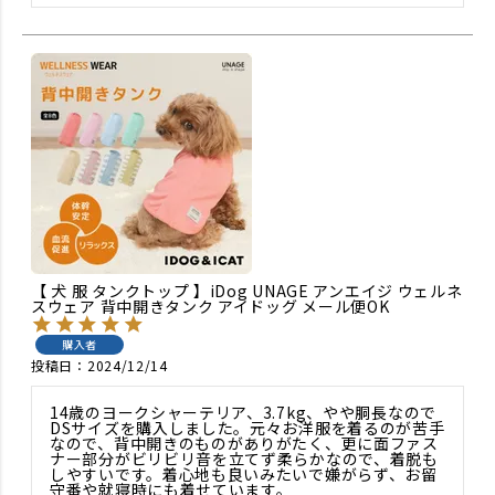
【 犬 服 タンクトップ 】iDog UNAGE アンエイジ ウェルネ
スウェア 背中開きタンク アイドッグ メール便OK
購入者
投稿日
2024/12/14
14歳のヨークシャーテリア、3.7kg、やや胴長なので
DSサイズを購入しました。元々お洋服を着るのが苦手
なので、背中開きのものがありがたく、更に面ファス
ナー部分がビリビリ音を立てず柔らかなので、着脱も
しやすいです。着心地も良いみたいで嫌がらず、お留
守番や就寝時にも着せています。
