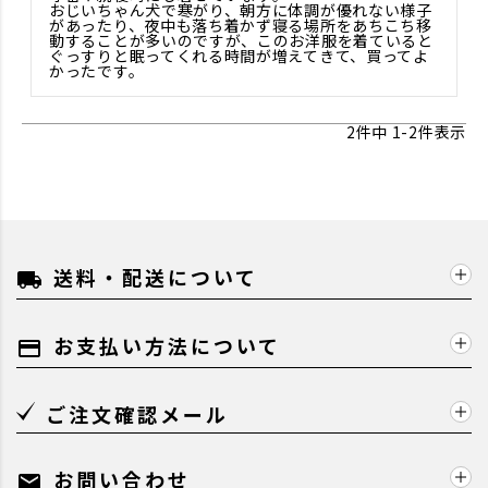
おじいちゃん犬で寒がり、朝方に体調が優れない様子
があったり、夜中も落ち着かず寝る場所をあちこち移
動することが多いのですが、このお洋服を着ていると
ぐっすりと眠ってくれる時間が増えてきて、買ってよ
かったです。
2
件中
1
-
2
件表示
送料・配送について
local_shipping
お支払い方法について
payment
ご注文確認メール
お問い合わせ
mail