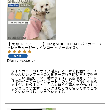
【 犬 服 レインコート 】iDog SHIELD COAT バイカラース
トレッチイージーレインコート メール便OK
購入者
投稿日
2023/07/21
ライムカラーのＬサイズ購入。とにかく配色がとって
もかわいい♪フードの反射テープも薄暗い室内でも光
るくらい機能していて助かります。以前販売していた
「切替イージーレインコート」のピンクを愛用中なの
ですが、比較するとこちらのほうが素材感や作りもし
っかりしています。ピンクはたくさん使ったのでこち
らと使い分けしていきたいです◎