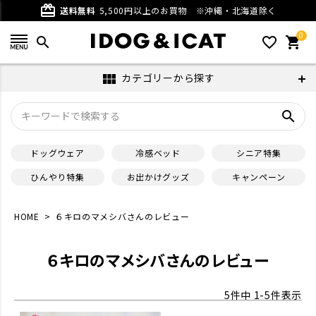
card_giftcard
送料無料
5,500円以上のお買物
※沖縄・北海道除く
0
search
favorite_outline
shopping_cart
カテゴリーから探す
view_module
search
ドッグウェア
冷感ベッド
シニア特集
ひんやり特集
お出かけグッズ
キャンペーン
HOME
６キロのマメシバさんのレビュー
６キロのマメシバさんのレビュー
5
件中
1
-
5
件表示