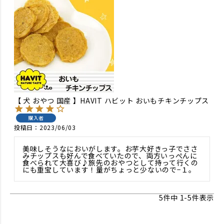
【 犬 おやつ 国産 】HAVIT ハビット おいもチキンチップス
購入者
投稿日
2023/06/03
美味しそうなにおいがします。お芋大好きっ子でささ
みチップスも好んで食べていたので、両方いっぺんに
食べられて大喜び♪旅先のおやつとして持って行くの
にも重宝しています！量がちょっと少ないので−１。
5
件中
1
-
5
件表示