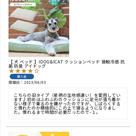
【 犬 ベッド 】IDOG&ICAT クッションベッド 接触冷感 抗
菌 防臭 アイドッグ
購入者
投稿日
2023/06/03
こちらの旧タイプ（星柄の生地感違い）を愛用してい
ます♪初めはふわふわのクッションに足元が落ち着か
ない様子で乗るのを嫌がったのですが、しばらくする
と慣れたのか積極的にこの上で寝るようになりまし
た。慣れるまで時間が必要だったので-１。