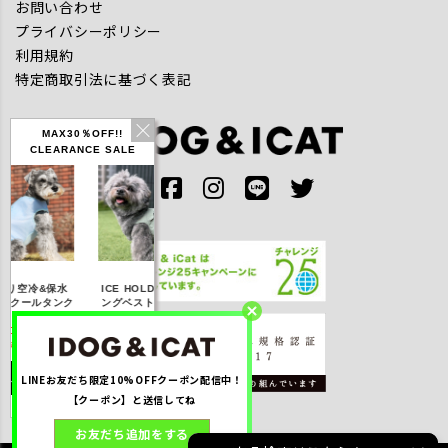
お問い合わせ
プライバシーポリシー
利用規約
特定商取引法に基づく表記
MAX30％OFF!!
CLEARANCE SALE
IDOG ICE HOLD ネ
空冷&保水
ICE HOLD フィッシ
テックタンク 遮熱
ッククーラー 保冷剤
クールタンク
ングベスト 保冷剤付
UVカット
付
FF】2,310
【20％OFF】3,168
【20％OFF】1,760
【20％OFF】2,200
税込み)
円(税込み)
円(税込み)
円(税込み)
LINEお友だち限定10%OFFクーポン配信中！
く見る
詳しく見る
詳しく見る
詳しく見る
【クーポン】と送信してね
お友だち追加をする