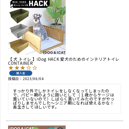
【 犬 トイレ 】iDog HACK 愛犬のためのインテリアトイレ
CONTAINER
購入者
投稿日
2023/06/04
すっかり外でしかトイレをしなくなってしまったの
で、パピー期のように囲いとして（１歳からケージは
置いていないので）しばらく置いてみたのですがやっ
ぱりしませんでした〜シニア期になれば使えるかな！
長生きしてほしいです。