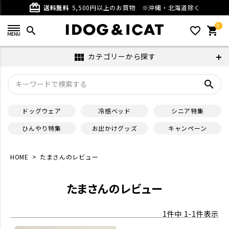
card_giftcard
送料無料
5,500円以上のお買物
※沖縄・北海道除く
0
search
favorite_outline
shopping_cart
カテゴリーから探す
view_module
search
ドッグウェア
冷感ベッド
シニア特集
ひんやり特集
お出かけグッズ
キャンペーン
HOME
たまさんのレビュー
たまさんのレビュー
1
件中
1
-
1
件表示