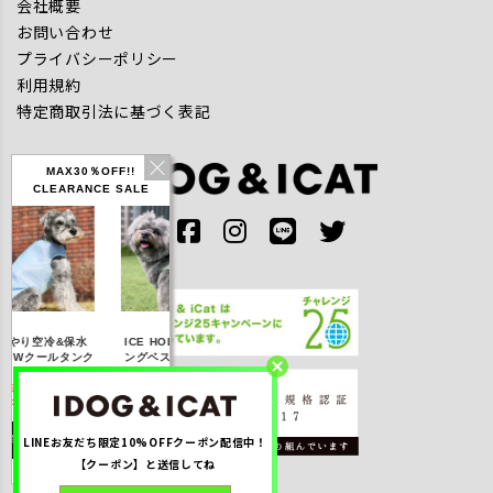
会社概要
お問い合わせ
プライバシーポリシー
利用規約
特定商取引法に基づく表記
MAX30％OFF!!
CLEARANCE SALE
IDOG ICE HOLD ネ
やり空冷&保水
ICE HOLD フィッシ
テックタンク 
ッククーラー 保冷剤
きWクールタンク
ングベスト 保冷剤付
UVカット
付
％OFF】2,310
【20％OFF】3,168
【20％OFF】1,760
【20％OFF】2,
円(税込み)
円(税込み)
円(税込み)
円(税込み)
LINEお友だち限定10%OFFクーポン配信中！
詳しく見る
詳しく見る
詳しく見る
詳しく見る
【クーポン】と送信してね