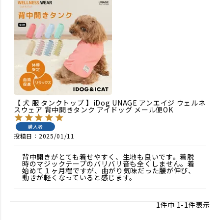
【 犬 服 タンクトップ 】iDog UNAGE アンエイジ ウェルネ
スウェア 背中開きタンク アイドッグ メール便OK
購入者
投稿日
2025/01/11
背中開きがとても着せやすく、生地も良いです。着脱
時のマジックテープのバリバリ音も全くしません。着
始めて１ヶ月程ですが、曲がり気味だった腰が伸び、
動きが軽くなっていると感じます。
1
件中
1
-
1
件表示