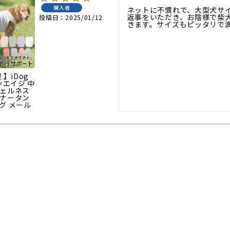
購入者
ネットに不慣れで、大型犬サ
返事をいただき、お陰様で柴
投稿日
2025/01/12
きます。サイズもピッタリで
 】iDog
アンエイジ 中
ウェルネス
ンナータン
グ メール