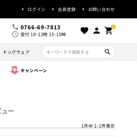
ログイン
会員登録
お問い合わせ
0766-69-7813
call
0
favorite
person
shopping_cart
schedule
受付 10-12時 13-15時
search
ドッグウェア
キャンペーン
ビュー
1
件中
1
-
1
件表示