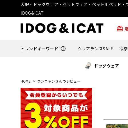
犬服・ドッグウェア・ペットウェア・ペット用ベッド・マ
IDOG&ICAT
card_giftcard
トレンドキーワード
error_outline
クリアランスSALE
冷感
ドッグウェア
HOME
ワンニャンさんのレビュー