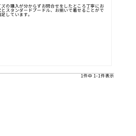
イズの購入が分からずお問合せをしたところ丁寧にお
犬とスタンダードプードル、お揃いで着せることがで
満足しています。
1
件中
1
-
1
件表示