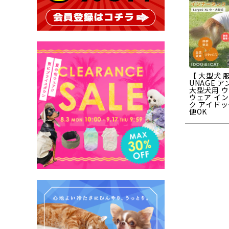
【 大型犬 服
UNAGE 
大型犬用 
ウェア イ
ク アイドッ
便OK