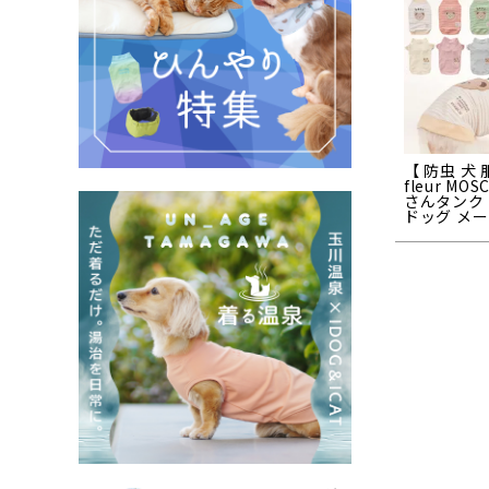
【 防虫 犬 
fleur MO
さんタンク 
ドッグ メー