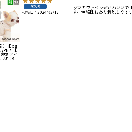
購入者
クマのワッペンがかわいいで
す。伸縮性もあり着脱しやす
投稿日
2024/02/13
服 】iDog
SCAPEくま
防蚊 アイ
ル便OK