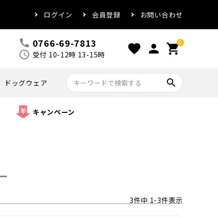
ログイン
会員登録
お問い合わせ
0766-69-7813
call
0
favorite
person
shopping_cart
schedule
受付 10-12時 13-15時
search
ドッグウェア
キャンペーン
ー
3
件中
1
-
3
件表示