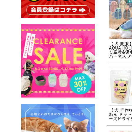
【 犬 夏服 
AQUA HO
り空冷&保
ハーネス 
【 犬 手作
わん ドット
ーズドライ