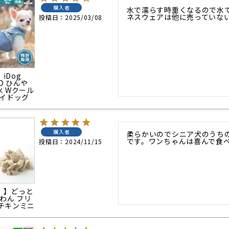
購入者
水で濡らす時重くなるので水
ネスウェアは他に売っていな
投稿日
2025/03/08
】iDog
LD ひんや
水 Wクール
アイドッグ
購入者
柔らかいのでシニア犬のうち
です。ワンちゃんは喜んで食
投稿日
2024/11/15
り 】どっと
わん フリ
チキンミニ