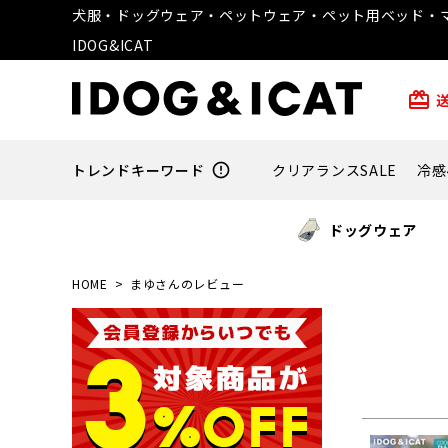
犬服・ドッグウェア・ペットウェア・ペット用ベッド・マ
IDOG&ICAT
card_giftcard
トレンドキーワード
error_outline
クリアランスSALE
冷感
ドッグウェア
HOME
まゆさんのレビュー