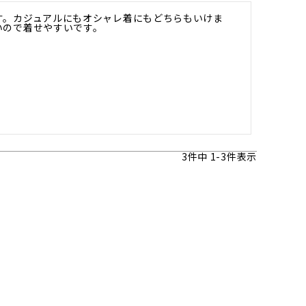
す。カジュアルにもオシャレ着にもどちらもいけま
いので着せやすいです。
3
件中
1
-
3
件表示