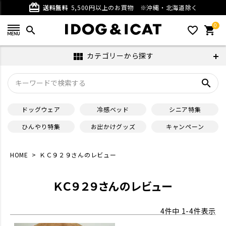
card_giftcard
送料無料
5,500円以上のお買物
※沖縄・北海道除く
0
search
favorite_outline
shopping_cart
カテゴリーから探す
view_module
search
ドッグウェア
冷感ベッド
シニア特集
ひんやり特集
お出かけグッズ
キャンペーン
HOME
ＫＣ９２９さんのレビュー
ＫＣ９２９さんのレビュー
4
件中
1
-
4
件表示