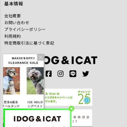
基本情報
会社概要
お問い合わせ
プライバシーポリシー
利用規約
特定商取引法に基づく表記
MAX30％OFF!!
CLEARANCE SALE
IDOG ICE HOLD ネ
空冷&保水
ICE HOLD フィッシ
テックタンク 遮熱
ッククーラー 保冷剤
クールタンク
ングベスト 保冷剤付
UVカット
付
F】2,310
【20％OFF】3,168
【20％OFF】1,760
【20％OFF】2,200
税込み)
円(税込み)
円(税込み)
円(税込み)