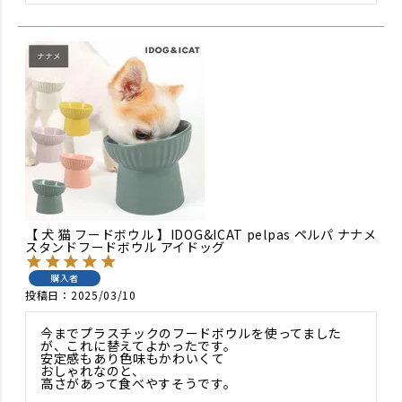
【 犬 猫 フードボウル 】IDOG&ICAT pelpas ペルパ ナナメ
スタンドフードボウル アイドッグ
購入者
投稿日
2025/03/10
今までプラスチックのフードボウルを使ってました
が、これに替えてよかったです。

安定感もあり色味もかわいくて

おしゃれなのと、

高さがあって食べやすそうです。