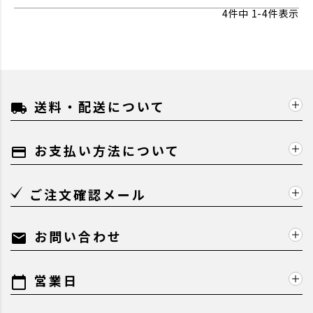
4
件中
1
-
4
件表示
送料・配送について
local_shipping
お支払い方法について
payment
ご注文確認メール
お問い合わせ
mail
営業日
calendar_today