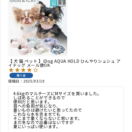
【 犬 猫 ペット 】iDog AQUA HOLD ひんやりシュシュ ア
イドッグ メール便OK
購入者
投稿日
2025/03/10
4.6kgのマルチーズにMサイズを買いました。

しぼめることができるので

便利だと思います。

首への負担が気になり、

重いものは避けたいと思ってたので

これなら水を含ませても

そこまで重くならないと思います。

まだ冬なので出番はないですが

夏にいっぱい使います。