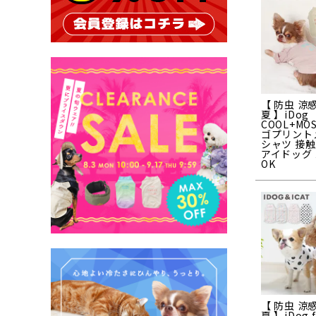
【 防虫 涼感
夏 】iDog
COOL+MO
ゴプリント
シャツ 接触
アイドッグ
OK
【 防虫 涼感
夏 】iDog f