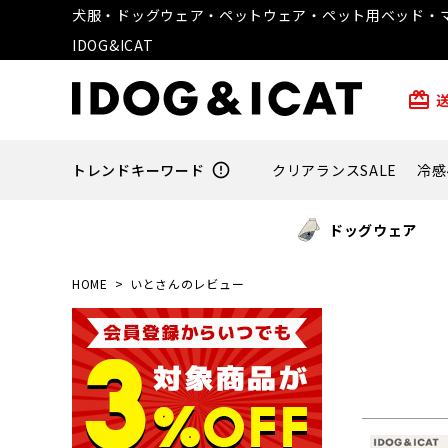
犬服・ドッグウェア・ペットウェア・ペット用ベッド・マ
IDOG&ICAT
card_giftcard
トレンドキーワード
error_outline
クリアランスSALE
冷感
ドッグウェア
HOME
いとさんのレビュー