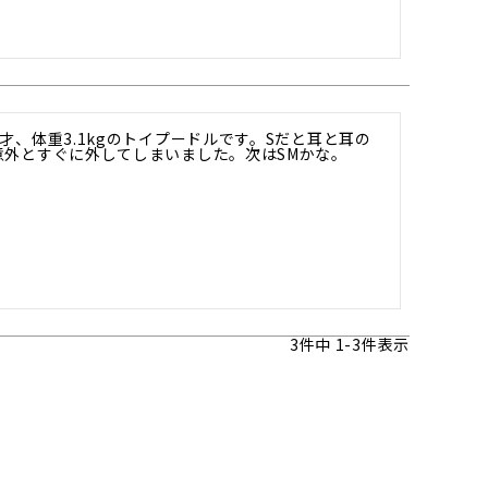
才、体重3.1kgのトイプードルです。Sだと耳と耳の
意外とすぐに外してしまいました。次はSMかな。
3
件中
1
-
3
件表示