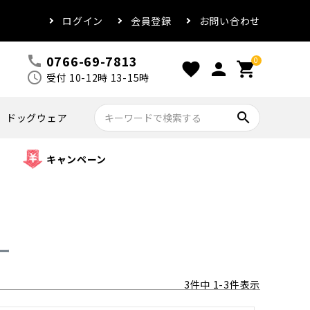
ログイン
会員登録
お問い合わせ
0766-69-7813
call
0
favorite
person
shopping_cart
schedule
受付 10-12時 13-15時
search
ドッグウェア
キャンペーン
ー
3
件中
1
-
3
件表示