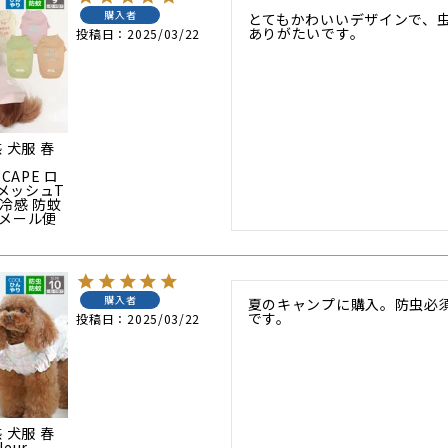
購入者
とてもかわいいデザインで、虫
ありがたいです。
投稿日
2025/03/22
 犬服 春
SCAPE ロ
メッシュT
冷感 防蚊
 メール便
購入者
夏のキャンプに購入。防虫必須
です。
投稿日
2025/03/22
 犬服 春
leur