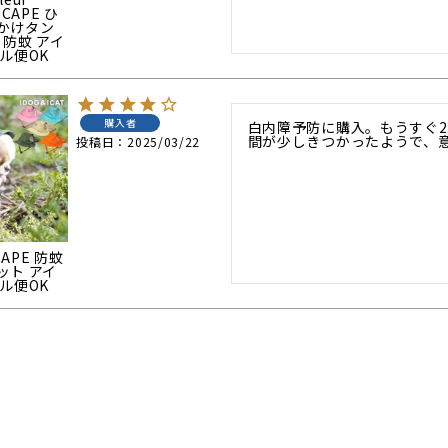
SCAPE ひ
かけタン
 防蚊 アイ
ル便OK
購入者
白内障予防に購入。もうすぐ2
間が少しきつかったようで、
投稿日
2025/03/22
CAPE 防蚊
ット アイ
ル便OK