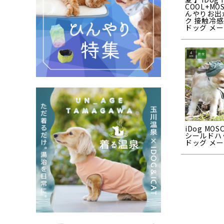
COOL+MO
んやりお出
ク 接触冷感
ドッグ メー
iDog MOS
シールドハ
ドッグ メー