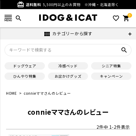
card_giftcard
送料無料
5,500円以上のお買物
※沖縄・北海道除く
0
search
favorite_outline
shopping_cart
カテゴリーから探す
view_module
search
ドッグウェア
冷感ベッド
シニア特集
ひんやり特集
お出かけグッズ
キャンペーン
HOME
connieママさんのレビュー
connieママさんのレビュー
2
件中
1
-
2
件表示