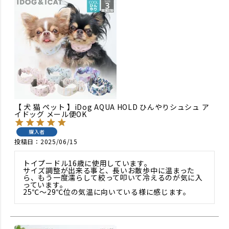
【 犬 猫 ペット 】iDog AQUA HOLD ひんやりシュシュ ア
イドッグ メール便OK
購入者
投稿日
2025/06/15
トイプードル16歳に使用しています。

サイズ調整が出来る事と、長いお散歩中に温まった
ら、もう一度濡らして絞って叩いて冷えるのが気に入
っています。

25℃〜29℃位の気温に向いている様に感じます。