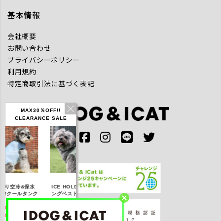
基本情報
会社概要
お問い合わせ
プライバシーポリシー
利用規約
特定商取引法に基づく表記
MAX30％OFF!!
CLEARANCE SALE
IDOG ICE HOLD ネ
り空冷&保水
ICE HOLD フィッシ
テックタンク 遮
ッククーラー 保冷剤
Wクールタンク
ングベスト 保冷剤付
UVカット
付
OFF】2,310
【20％OFF】3,168
【20％OFF】1,760
【20％OFF】2,20
(税込み)
円(税込み)
円(税込み)
円(税込み)