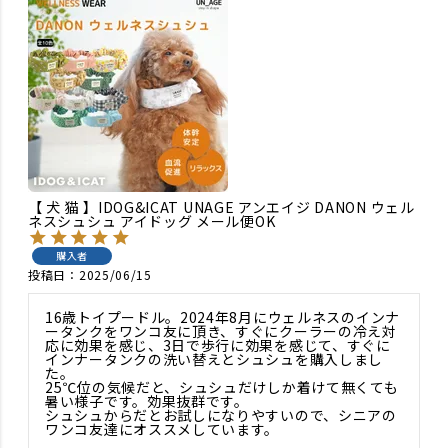
【 犬 猫 】IDOG&ICAT UNAGE アンエイジ DANON ウェル
ネスシュシュ アイドッグ メール便OK
購入者
投稿日
2025/06/15
16歳トイプードル。2024年8月にウェルネスのインナ
ータンクをワンコ友に頂き、すぐにクーラーの冷え対
応に効果を感じ、3日で歩行に効果を感じて、すぐに
インナータンクの洗い替えとシュシュを購入しまし
た。

25℃位の気候だと、シュシュだけしか着けて無くても
暑い様子です。効果抜群です。

シュシュからだとお試しになりやすいので、シニアの
ワンコ友達にオススメしています。