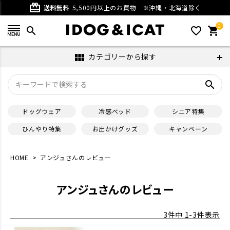
card_giftcard
送料無料
5,500円以上のお買物
※沖縄・北海道除く
0
search
favorite_outline
shopping_cart
カテゴリーから探す
view_module
search
ドッグウェア
冷感ベッド
シニア特集
ひんやり特集
お出かけグッズ
キャンペーン
HOME
アンジュさんのレビュー
アンジュさんのレビュー
3
件中
1
-
3
件表示