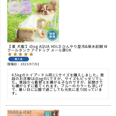
【 夏 犬服 】iDog AQUA HOLD ひんやり空冷&保水前開 W
クールタンク アイドッグ メール便OK
購入者
投稿日
2023/07/02
4.5kgのトイプードル用にLサイズを購入しました。普
段のお洋服はiDogのLですが、サイズもピッタリでし
た。普段から着替えを嫌がる子なのですが、前開きで
も嫌がらずに着てくれます。ブルーのカラーも涼しげ
で、暑い日に公園で過ごしても元気に走り回っていま
す。