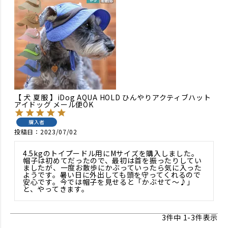
【 犬 夏服 】iDog AQUA HOLD ひんやりアクティブハット
アイドッグ メール便OK
購入者
投稿日
2023/07/02
4.5kgのトイプードル用にMサイズを購入しました。
帽子は初めてだったので、最初は首を振ったりしてい
ましたが、一度お散歩にかぶっていったら気に入った
ようです。暑い日に外出しても頭を守ってくれるので
安心です。今では帽子を見せると「かぶせて〜♪」
と、やってきます。
3
件中
1
-
3
件表示