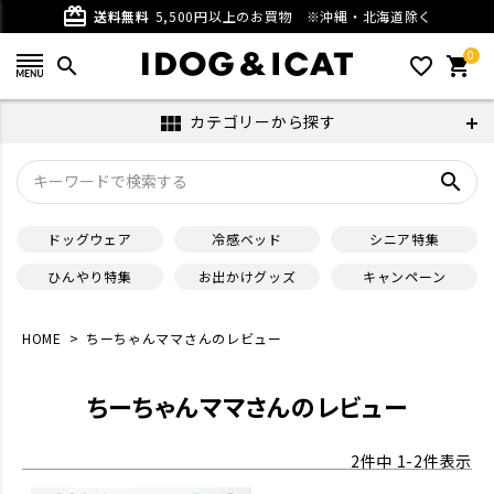
card_giftcard
送料無料
5,500円以上のお買物
※沖縄・北海道除く
0
search
favorite_outline
shopping_cart
カテゴリーから探す
view_module
search
ドッグウェア
冷感ベッド
シニア特集
ひんやり特集
お出かけグッズ
キャンペーン
HOME
ちーちゃんママさんのレビュー
ちーちゃんママさんのレビュー
2
件中
1
-
2
件表示