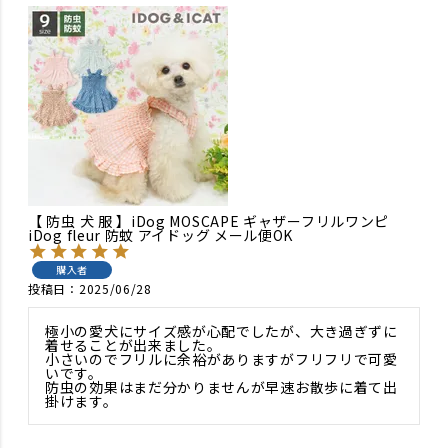
【 防虫 犬 服 】iDog MOSCAPE ギャザーフリルワンピ
iDog fleur 防蚊 アイドッグ メール便OK
購入者
投稿日
2025/06/28
極小の愛犬にサイズ感が心配でしたが、大き過ぎずに
着せることが出来ました。

小さいのでフリルに余裕がありますがフリフリで可愛
いです。

防虫の効果はまだ分かりませんが早速お散歩に着て出
掛けます。