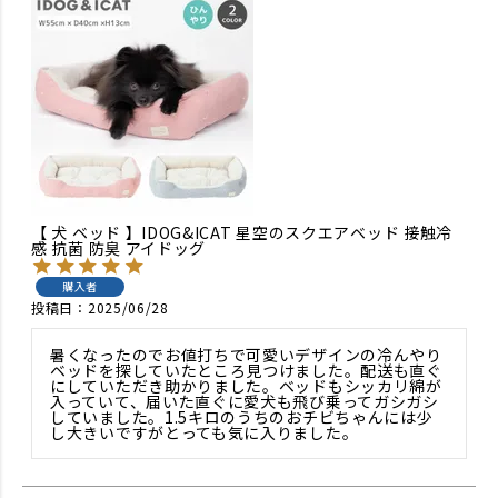
【 犬 ベッド 】IDOG&ICAT 星空のスクエアベッド 接触冷
感 抗菌 防臭 アイドッグ
購入者
投稿日
2025/06/28
暑くなったのでお値打ちで可愛いデザインの冷んやり
ベッドを探していたところ見つけました。配送も直ぐ
にしていただき助かりました。ベッドもシッカリ綿が
入っていて、届いた直ぐに愛犬も飛び乗ってガシガシ
していました。1.5キロのうちのおチビちゃんには少
し大きいですがとっても気に入りました。