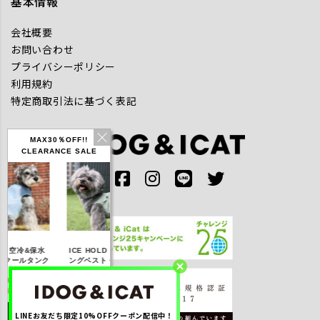
基本情報
会社概要
お問い合わせ
プライバシーポリシー
利用規約
特定商取引法に基づく表記
MAX30％OFF!!
CLEARANCE SALE
IDOG ICE HOLD ネ
り空冷&保水
ICE HOLD フィッシ
テックタンク 遮熱
ッククーラー 保冷剤
クールタンク
ングベスト 保冷剤付
UVカット
付
FF】2,310
【20％OFF】3,168
【20％OFF】1,760
【20％OFF】2,200
税込み)
円(税込み)
円(税込み)
円(税込み)
LINEお友だち限定10%OFFクーポン配信中！
しく見る
詳しく見る
詳しく見る
詳しく見る