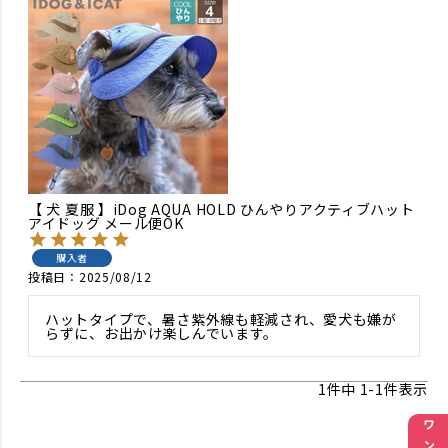
【 犬 夏服 】iDog AQUA HOLD ひんやりアクティブハット
アイドッグ メール便OK
購入者
投稿日
2025/08/12
ハットタイプで、暑さ紫外線も軽減され、愛犬も嫌が
らずに、お出かけ楽しんでいます。
1
件中
1
-
1
件表示