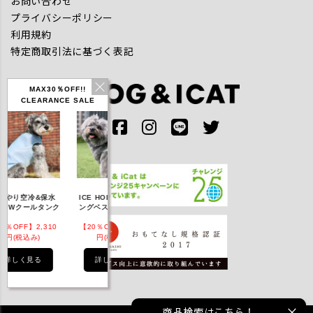
お問い合わせ
プライバシーポリシー
利用規約
特定商取引法に基づく表記
MAX30％OFF!!
CLEARANCE SALE
IDOG ICE HOLD ネ
やり空冷&保水
ICE HOLD フィッシ
テックタンク 
ッククーラー 保冷剤
きWクールタンク
ングベスト 保冷剤付
UVカット
付
％OFF】2,310
【20％OFF】3,168
【20％OFF】1,760
【20％OFF】2,
円(税込み)
円(税込み)
円(税込み)
円(税込み)
詳しく見る
詳しく見る
詳しく見る
詳しく見る
商品検索はこちら！