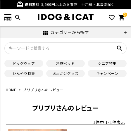
card_giftcard
送料無料
5,500円以上のお買物
※沖縄・北海道除く
0
search
favorite_outline
shopping_cart
カテゴリーから探す
view_module
search
ドッグウェア
冷感ベッド
シニア特集
ひんやり特集
お出かけグッズ
キャンペーン
HOME
プリプリさんのレビュー
プリプリさんのレビュー
1
件中
1
-
1
件表示