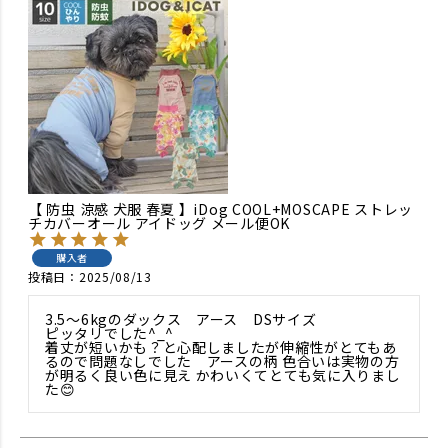
【 防虫 涼感 犬服 春夏 】iDog COOL+MOSCAPE ストレッ
チカバーオール アイドッグ メール便OK
購入者
投稿日
2025/08/13
3.5〜6kgのダックス　アース　DSサイズ

ピッタリでした^_^

着丈が短いかも？と心配しましたが伸縮性がとてもあ
るので問題なしでした　アースの柄 色合いは実物の方
が明るく良い色に見え かわいくてとても気に入りまし
た😊