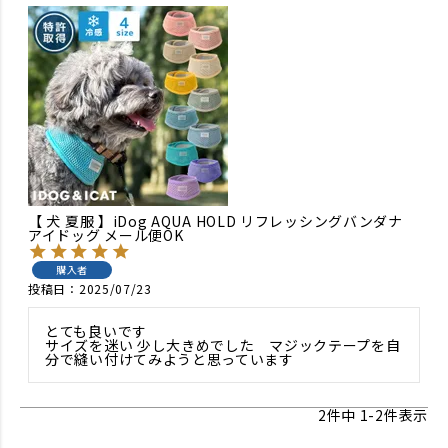
【 犬 夏服 】iDog AQUA HOLD リフレッシングバンダナ
アイドッグ メール便OK
購入者
投稿日
2025/07/23
とても良いです　

サイズを迷い 少し大きめでした　マジックテープを自
分で縫い付けてみようと思っています
2
件中
1
-
2
件表示