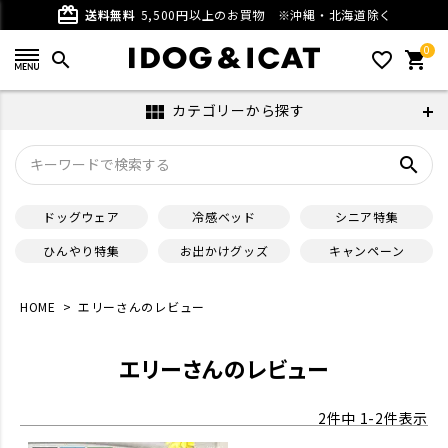
card_giftcard
送料無料
5,500円以上のお買物
※沖縄・北海道除く
0
search
favorite_outline
shopping_cart
カテゴリーから探す
view_module
search
ドッグウェア
冷感ベッド
シニア特集
ひんやり特集
お出かけグッズ
キャンペーン
HOME
エリーさんのレビュー
エリーさんのレビュー
2
件中
1
-
2
件表示