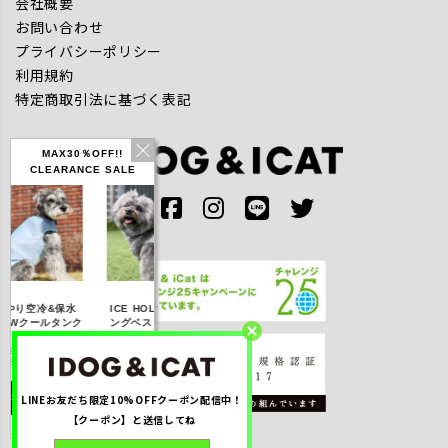
会社概要
お問い合わせ
プライバシーポリシー
利用規約
特定商取引法に基づく表記
MAX30％OFF!!
CLEARANCE SALE
IDOG ICE HOLD ネ
やり空冷&保水
ICE HOLD フィッシ
テックタンク 遮
ッククーラー 保冷剤
Wクールタンク
ングベスト 保冷剤付
UVカット
付
％OFF】2,310
【20％OFF】3,168
【20％OFF】1,760
【20％OFF】2,2
円(税込み)
円(税込み)
円(税込み)
円(税込み)
LINEお友だち限定10%OFFクーポン配信中！
詳しく見る
詳しく見る
詳しく見る
詳しく見る
【クーポン】と送信してね