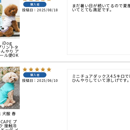
購入者
まだ暑い日が続いてるので夏
いてとても満足です。
投稿日
2025/08/18
】iDog
 プリントタ
ひんやり ア
ール便OK
購入者
ミニチュアダックス4.5キロで
ひんやりしていて涼しげです
投稿日
2025/06/10
 犬服 春
SCAPE プ
ク 接触冷
イドッグ メ