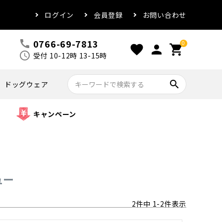
ログイン
会員登録
お問い合わせ
0766-69-7813
call
0
favorite
person
shopping_cart
schedule
受付 10-12時 13-15時
search
ドッグウェア
キャンペーン
ュー
2
件中
1
-
2
件表示