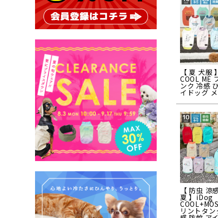
【 夏 犬服 
COOL ME
ンク 冷感 
イドッグ メ
【 防虫 涼感
夏 】iDog
COOL+MO
リントタン
感 防蚊 ア