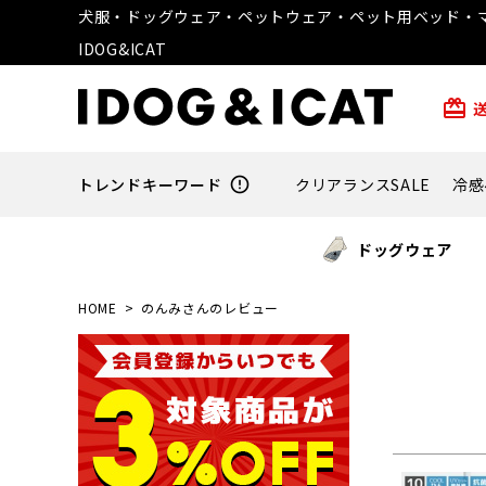
犬服・ドッグウェア・ペットウェア・ペット用ベッド・マ
IDOG&ICAT
card_giftcard
トレンドキーワード
error_outline
クリアランスSALE
冷感
ドッグウェア
HOME
のんみさんのレビュー