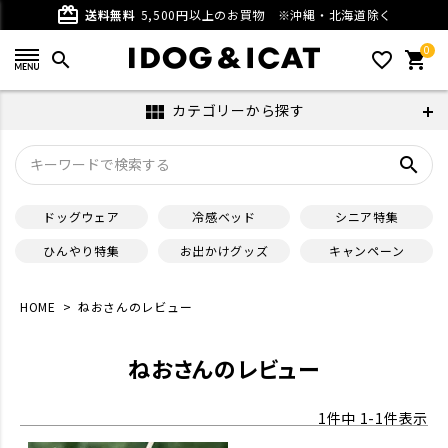
card_giftcard
送料無料
5,500円以上のお買物
※沖縄・北海道除く
0
search
favorite_outline
shopping_cart
カテゴリーから探す
view_module
search
ドッグウェア
冷感ベッド
シニア特集
ひんやり特集
お出かけグッズ
キャンペーン
HOME
ねおさんのレビュー
ねおさんのレビュー
1
件中
1
-
1
件表示