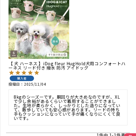
【 犬 ハーネス 】iDog fleur HugHold犬用コンフォートハ
ーネス リード付き 撥水 防汚 アイドッグ
購入者
投稿日
2025/11/04
8kgのシーズーです。胴回りが大きめなのですが、XL
で少し余裕があるくらいで着用することができまし
た。生地が柔らかく、しっかりとした造りになってい
て、散歩していても安心感があります。リードの持ち
手もクッションになっていて手が痛くなりにくくて良
いです。
1
件中
1
-
1
件表示