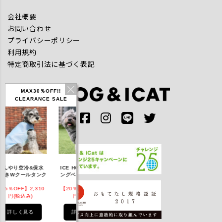
会社概要
お問い合わせ
プライバシーポリシー
利用規約
特定商取引法に基づく表記
MAX30％OFF!!
CLEARANCE SALE
IDOG ICE HOLD ネ
んやり空冷&保水
ICE HOLD フィッシ
テックタンク 
ッククーラー 保冷剤
開きWクールタンク
ングベスト 保冷剤付
UVカット
付
5％OFF】2,310
【20％OFF】3,168
【20％OFF】1,760
【20％OFF】2
円(税込み)
円(税込み)
円(税込み)
円(税込み)
詳しく見る
詳しく見る
詳しく見る
詳しく見