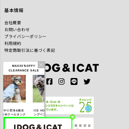
基本情報
会社概要
お問い合わせ
プライバシーポリシー
利用規約
特定商取引法に基づく表記
MAX30％OFF!!
CLEARANCE SALE
IDOG ICE HOLD ネ
んやり空冷&保水
ICE HOLD フィッシ
テックタンク 
ッククーラー 保冷剤
きWクールタンク
ングベスト 保冷剤付
UVカット
付
5％OFF】2,310
【20％OFF】3,168
【20％OFF】1,760
【20％OFF】2,
円(税込み)
円(税込み)
円(税込み)
円(税込み)