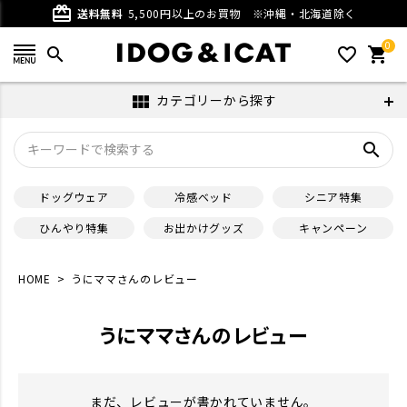
card_giftcard
送料無料
5,500円以上のお買物
※沖縄・北海道除く
0
search
favorite_outline
shopping_cart
カテゴリーから探す
view_module
search
ドッグウェア
冷感ベッド
シニア特集
ひんやり特集
お出かけグッズ
キャンペーン
HOME
うにママさんのレビュー
うにママさんのレビュー
まだ、レビューが書かれていません。