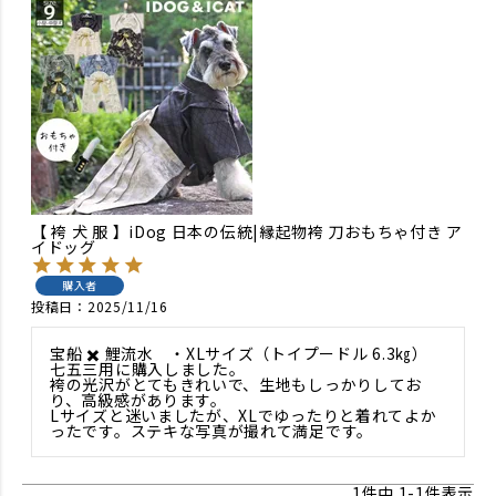
【 袴 犬 服 】iDog 日本の伝統|縁起物袴 刀おもちゃ付き ア
イドッグ
購入者
投稿日
2025/11/16
宝船 ✖️ 鯉流水　・XLサイズ（トイプードル 6.3㎏）

七五三用に購入しました。

袴の光沢がとてもきれいで、生地もしっかりしてお
り、高級感があります。

Lサイズと迷いましたが、XLでゆったりと着れてよか
ったです。ステキな写真が撮れて満足です。
1
件中
1
-
1
件表示