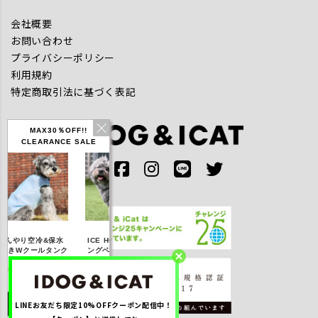
会社概要
お問い合わせ
プライバシーポリシー
利用規約
特定商取引法に基づく表記
MAX30％OFF!!
CLEARANCE SALE
IDOG ICE HOLD ネ
んやり空冷&保水
ICE HOLD フィッシ
テックタンク
ッククーラー 保冷剤
開きWクールタンク
ングベスト 保冷剤付
UVカッ
付
25％OFF】2,310
【20％OFF】3,168
【20％OFF】1,760
【20％OFF】2
円(税込み)
円(税込み)
円(税込み)
円(税込み
LINEお友だち限定10%OFFクーポン配信中！
詳しく見る
詳しく見る
詳しく見る
詳しく見