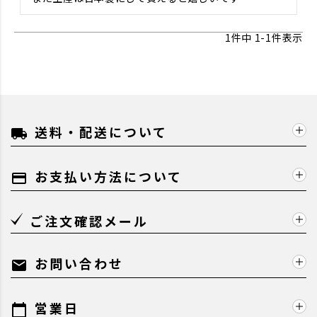
1
件中
1
-
1
件表示
送料・配送について
local_shipping
お支払い方法について
payment
ご注文確認メール
お問い合わせ
mail
営業日
calendar_today