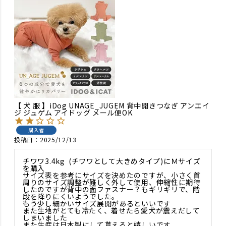
【 犬 服 】iDog UNAGE_JUGEM 背中開きつなぎ アンエイ
ジ ジュゲム アイドッグ メール便OK
購入者
投稿日
2025/12/13
チワワ3.4kg  (チワワとして大きめタイプ)にＭサイズ
を購入

サイズ表を参考にサイズを決めたのですが、小さく首
周りのサイズ調整が難しく外して使用、伸縮性に期待
したのですが背中の面ファスナー？もギリギリで、階
段を降りにくいようでした。

もう少し細かいサイズ展開があるといいです

また生地がとても冷たく、着せたら愛犬が震えだして
しまいました

また生産は日本製にして貰えると嬉しいです