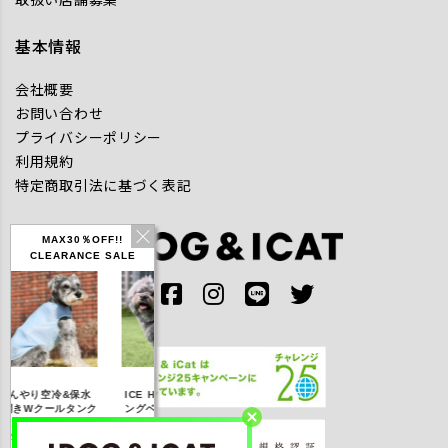
基本情報
会社概要
お問い合わせ
プライバシーポリシー
利用規約
特定商取引法に基づく表記
MAX30％OFF!!
CLEARANCE SALE
IDOG ICE HOLD ネ
んやり空冷&保水
ICE HOLD フィッシ
テックタンク
ッククーラー 保冷剤
開きWクールタンク
ングベスト 保冷剤付
UVカッ
付
25％OFF】2,310
【20％OFF】3,168
【20％OFF】1,760
【20％OFF】2