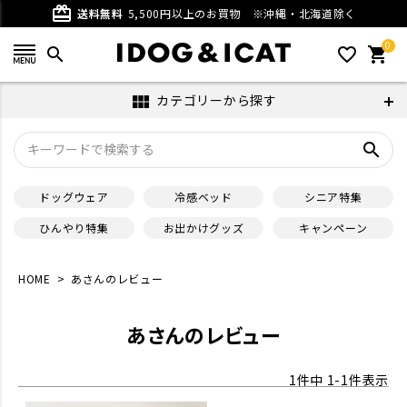
card_giftcard
送料無料
5,500円以上のお買物
※沖縄・北海道除く
0
search
favorite_outline
shopping_cart
カテゴリーから探す
view_module
search
ドッグウェア
冷感ベッド
シニア特集
ひんやり特集
お出かけグッズ
キャンペーン
HOME
あさんのレビュー
あさんのレビュー
1
件中
1
-
1
件表示