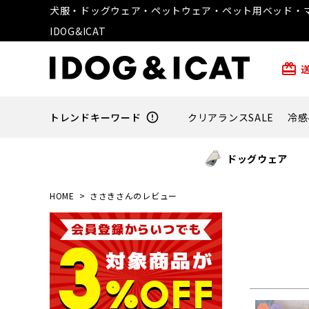
犬服・ドッグウェア・ペットウェア・ペット用ベッド・マ
IDOG&ICAT
card_giftcard
トレンドキーワード
error_outline
クリアランスSALE
冷感
ドッグウェア
HOME
ささきさんのレビュー