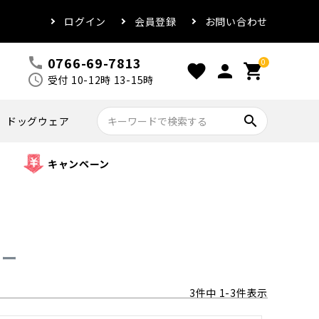
ログイン
会員登録
お問い合わせ
0766-69-7813
call
0
favorite
person
shopping_cart
schedule
受付 10-12時 13-15時
search
ドッグウェア
キャンペーン
ュー
3
件中
1
-
3
件表示