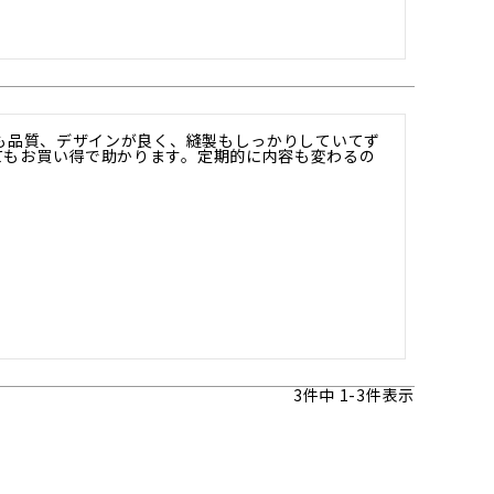
ても品質、デザインが良く、縫製もしっかりしていてず
てもお買い得で助かります。定期的に内容も変わるの
3
件中
1
-
3
件表示