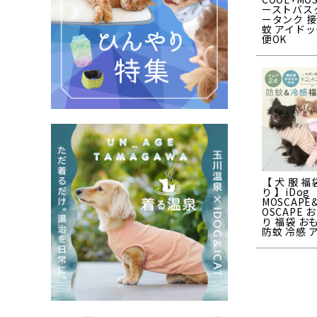
ーストバス
ータンク 接
蚊 アイドッ
便OK
【 犬 服 福
り 】iDog
MOSCAPE
OSCAPE 
り 福袋 お
防蚊 冷感 