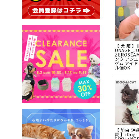
【 犬 服 】i
UNAGE_J
ZEROSE
ンク アンエ
ゲム アイド
ル便OK
【 防虫 涼感
夏 】iDog
COOL+MO