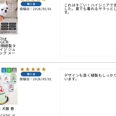
購入者
これはすごい！ハイシニアで
した。夏でも着れるサラッと
投稿日
2026/05/01
す。
Dog
UGEM
AM無縫製タ
イジ ジュ
ッグ メー
購入者
デザインも良く縫製もしっか
います。
投稿日
2026/05/01
 犬服 春
SCAPE ゴ