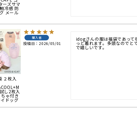
ターズサマ
触冷感 防
グ メール
購入者
idogさんの服は福袋であっ
っと着れます。多頭なのでと
投稿日
2026/05/01
で嬉しいです。
袋 ２枚入
&COOL+M
お試し2枚入
もちゃ付き
アイドッグ