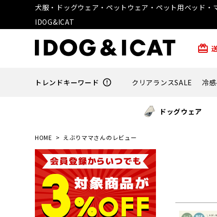
犬服・ドッグウェア・ペットウェア・ペット用ベッド・マ
IDOG&ICAT
card_giftcard
トレンドキーワード
error_outline
クリアランスSALE
冷感
ドッグウェア
HOME
えぶりママさんのレビュー