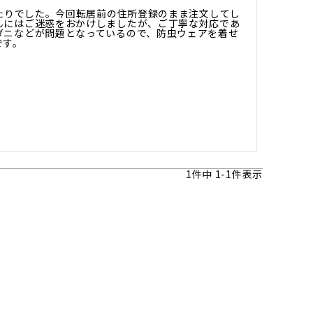
ったりでした。今回転居前の住所登録のまま注文してし
んにはご迷惑をおかけしましたが、ご丁寧な対応であ
ダニなどが問題となっているので、防虫ウェアを着せ
です。
1
件中
1
-
1
件表示