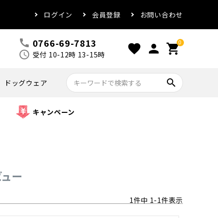
ログイン
会員登録
お問い合わせ
0766-69-7813
call
0
favorite
person
shopping_cart
schedule
受付 10-12時 13-15時
search
ドッグウェア
キャンペーン
ビュー
1
件中
1
-
1
件表示