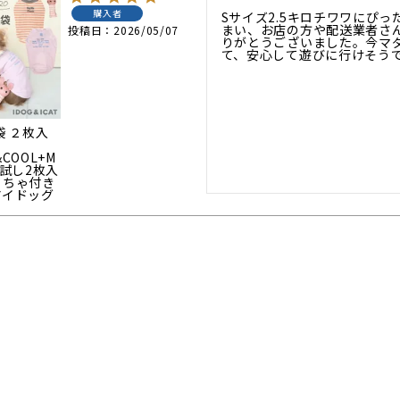
購入者
Sサイズ2.5キロチワワにぴ
まい、お店の方や配送業者さ
投稿日
2026/05/07
りがとうございました。今マ
て、安心して遊びに行けそう
袋 ２枚入
&COOL+M
お試し2枚入
もちゃ付き
アイドッグ