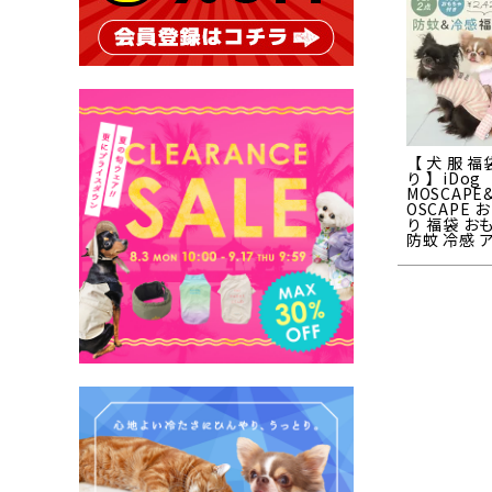
【 犬 服 福
り 】iDog
MOSCAPE
OSCAPE 
り 福袋 お
防蚊 冷感 