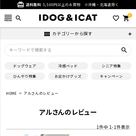
card_giftcard
送料無料
5,500円以上のお買物
※沖縄・北海道除く
0
search
favorite_outline
shopping_cart
カテゴリーから探す
view_module
search
ドッグウェア
冷感ベッド
シニア特集
ひんやり特集
お出かけグッズ
キャンペーン
HOME
アルさんのレビュー
アルさんのレビュー
1
件中
1
-
1
件表示