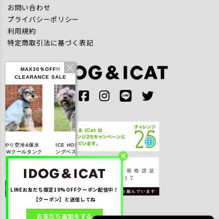
お問い合わせ
プライバシーポリシー
利用規約
特定商取引法に基づく表記
MAX30％OFF!!
CLEARANCE SALE
IDOG ICE HOLD ネ
やり空冷&保水
ICE HOLD フィッシ
テックタンク 
ッククーラー 保冷剤
きWクールタンク
ングベスト 保冷剤付
UVカット
付
％OFF】2,310
【20％OFF】3,168
【20％OFF】1,760
【20％OFF】2,
円(税込み)
円(税込み)
円(税込み)
円(税込み)
LINEお友だち限定10%OFFクーポン配信中！
詳しく見る
詳しく見る
詳しく見る
詳しく見る
【クーポン】と送信してね
お友だち追加をする