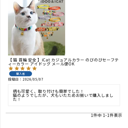
【 猫 首輪 安全 】iCat カジュアルカラー のびのびセーフテ
ィーカラー アイドッグ メール便OK
購入者
投稿日
2026/05/07
柄も可愛く、取り付けも簡単でした！

猫のようでしたが、犬もいたためお揃いで購入しまし
た！
1
件中
1
-
1
件表示