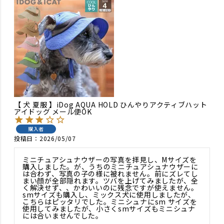
【 犬 夏服 】iDog AQUA HOLD ひんやりアクティブハット
アイドッグ メール便OK
購入者
投稿日
2026/05/07
ミニチュアシュナウザーの写真を拝見し、Mサイズを
購入しました。が、うちのミニチュアシュナウザーに
は合わず、写真の子の様に被れません。前にズレてし
まい顔が全部隠れます。ツバを上げてみましたが、全
く解決せず、、かわいいのに残念ですが使えません。
smサイズも購入し、ミックス犬に使用しましたが、
こちらはピッタリでした。ミニシュナにsm サイズを
使用してみましたが、小さくsmサイズもミニシュナ
には合いませんでした。