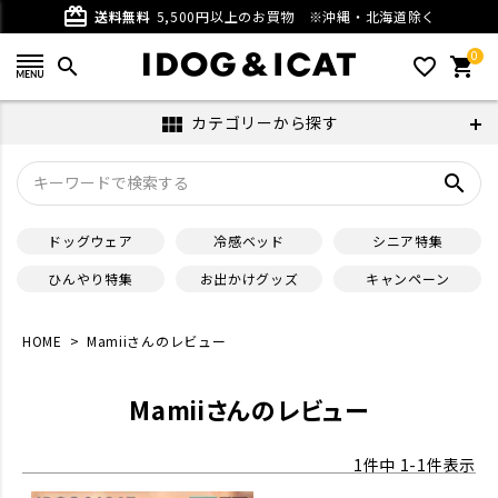
card_giftcard
送料無料
5,500円以上のお買物
※沖縄・北海道除く
0
search
favorite_outline
shopping_cart
カテゴリーから探す
view_module
search
ドッグウェア
冷感ベッド
シニア特集
ひんやり特集
お出かけグッズ
キャンペーン
HOME
Mamiiさんのレビュー
Mamiiさんのレビュー
1
件中
1
-
1
件表示