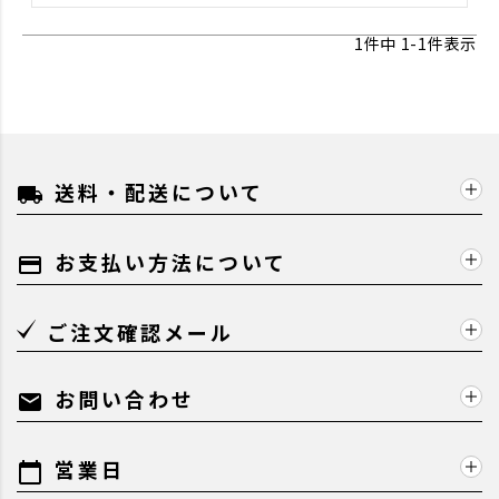
1
件中
1
-
1
件表示
送料・配送について
local_shipping
お支払い方法について
payment
ご注文確認メール
お問い合わせ
mail
営業日
calendar_today