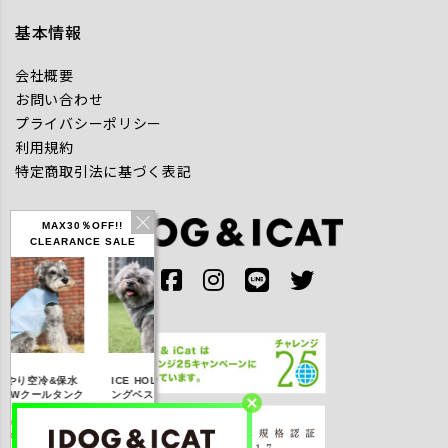
基本情報
会社概要
お問い合わせ
プライバシーポリシー
利用規約
特定商取引法に基づく表記
MAX30％OFF!!
CLEARANCE SALE
IDOG ICE HOLD ネ
やり空冷&保水
ICE HOLD フィッシ
テックタンク 遮
ッククーラー 保冷剤
きWクールタンク
ングベスト 保冷剤付
UVカット
付
％OFF】2,310
【20％OFF】3,168
【20％OFF】1,760
【20％OFF】2,2
円(税込み)
円(税込み)
円(税込み)
円(税込み)