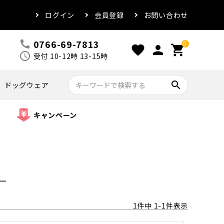
ログイン
会員登録
お問い合わせ
0766-69-7813
call
0
favorite
person
shopping_cart
schedule
受付 10-12時 13-15時
search
ドッグウェア
キャンペーン
ー
1
件中
1
-
1
件表示