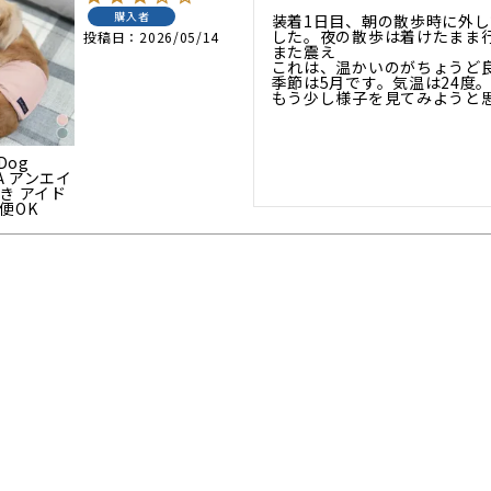
購入者
装着1日目、朝の散歩時に外
した。夜の散歩は着けたまま
投稿日
2026/05/14
また震え

これは、温かいのがちょうど良
季節は5月です。気温は24度。
もう少し様子を見てみようと
Dog
PA アンエイ
き アイド
便OK