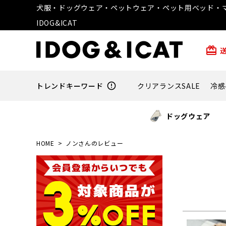
犬服・ドッグウェア・ペットウェア・ペット用ベッド・マ
IDOG&ICAT
card_giftcard
トレンドキーワード
error_outline
クリアランスSALE
冷感
ドッグウェア
HOME
ノンさんのレビュー