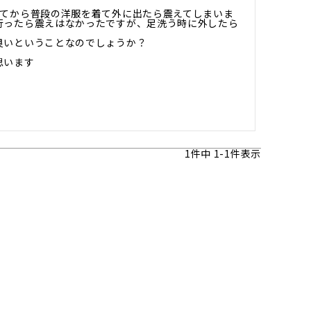
してから普段の洋服を着て外に出たら震えてしまいま
行ったら震えはなかったですが、足洗う時に外したら
いということなのでしょうか？



思います
1
件中
1
-
1
件表示