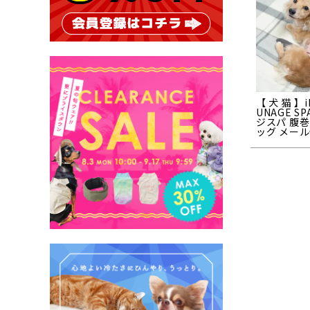
【 犬 猫 】i
UNAGE S
ジスパ 腹巻
ッグ メール