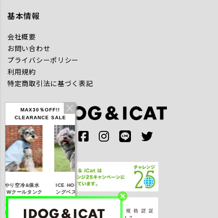
基本情報
会社概要
お問い合わせ
プライバシーポリシー
利用規約
特定商取引法に基づく表記
MAX30％OFF!!
CLEARANCE SALE
IDOG ICE HOLD ネ
やり空冷&保水
ICE HOLD フィッシ
テックタンク 
ッククーラー 保冷剤
きWクールタンク
ングベスト 保冷剤付
UVカット
付
％OFF】2,310
【20％OFF】3,168
【20％OFF】1,760
【20％OFF】2,
円(税込み)
円(税込み)
円(税込み)
円(税込み)