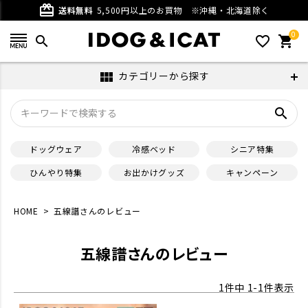
card_giftcard
送料無料
5,500円以上のお買物
※沖縄・北海道除く
0
search
favorite_outline
shopping_cart
カテゴリーから探す
view_module
search
ドッグウェア
冷感ベッド
シニア特集
ひんやり特集
お出かけグッズ
キャンペーン
HOME
五線譜さんのレビュー
五線譜さんのレビュー
1
件中
1
-
1
件表示