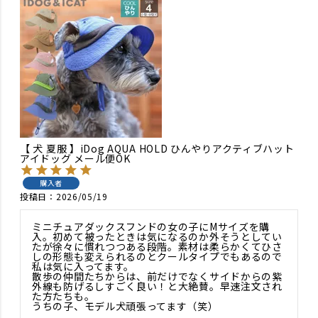
【 犬 夏服 】iDog AQUA HOLD ひんやりアクティブハット
アイドッグ メール便OK
購入者
投稿日
2026/05/19
ミニチュアダックスフンドの女の子にMサイズを購
入。初めて被ったときは気になるのか外そうとしてい
たが徐々に慣れつつある段階。素材は柔らかくてひさ
しの形態も変えられるのとクールタイプでもあるので
私は気に入ってます。

散歩の仲間たちからは、前だけでなくサイドからの紫
外線も防げるしすごく良い！と大絶賛。早速注文され
た方たちも。

うちの子、モデル犬頑張ってます（笑）