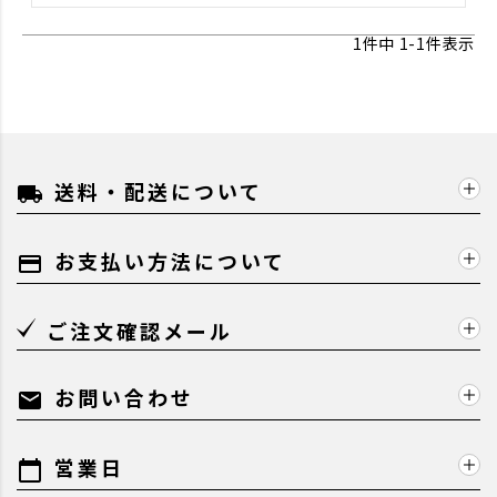
1
件中
1
-
1
件表示
送料・配送について
local_shipping
お支払い方法について
payment
ご注文確認メール
お問い合わせ
mail
営業日
calendar_today