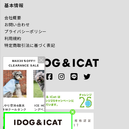
基本情報
会社概要
お問い合わせ
プライバシーポリシー
利用規約
特定商取引法に基づく表記
MAX30％OFF!!
CLEARANCE SALE
IDOG ICE HOLD ネ
んやり空冷&保水
ICE HOLD フィッシ
テックタンク 
ッククーラー 保冷剤
きWクールタンク
ングベスト 保冷剤付
UVカット
付
5％OFF】2,310
【20％OFF】3,168
【20％OFF】1,760
【20％OFF】2,
円(税込み)
円(税込み)
円(税込み)
円(税込み)