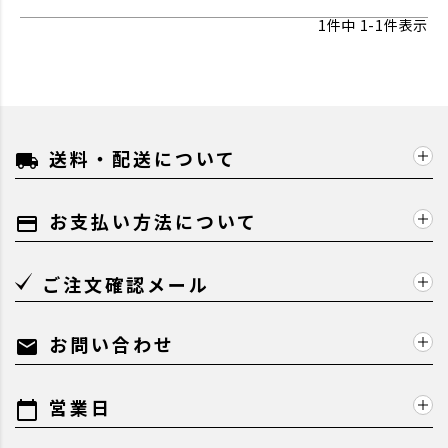
1
件中
1
-
1
件表示
送料・配送について
local_shipping
お支払い方法について
payment
ご注文確認メール
お問い合わせ
mail
営業日
calendar_today