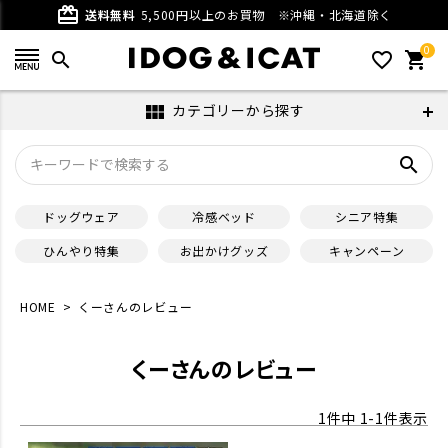
card_giftcard
送料無料
5,500円以上のお買物
※沖縄・北海道除く
0
search
favorite_outline
shopping_cart
カテゴリーから探す
view_module
search
ドッグウェア
冷感ベッド
シニア特集
ひんやり特集
お出かけグッズ
キャンペーン
HOME
くーさんのレビュー
くーさんのレビュー
1
件中
1
-
1
件表示