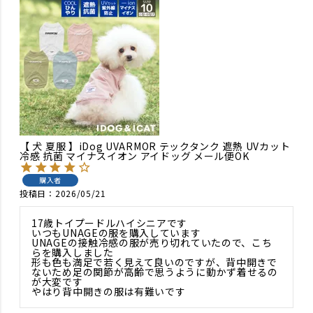
【 犬 夏服 】iDog UVARMOR テックタンク 遮熱 UVカット
冷感 抗菌 マイナスイオン アイドッグ メール便OK
購入者
投稿日
2026/05/21
17歳トイプードルハイシニアです

いつもUNAGEの服を購入しています

UNAGEの接触冷感の服が売り切れていたので、こち
らを購入しました

形も色も満足で若く見えて良いのですが、背中開きで
ないため足の関節が高齢で思うように動かず着せるの
が大変です
