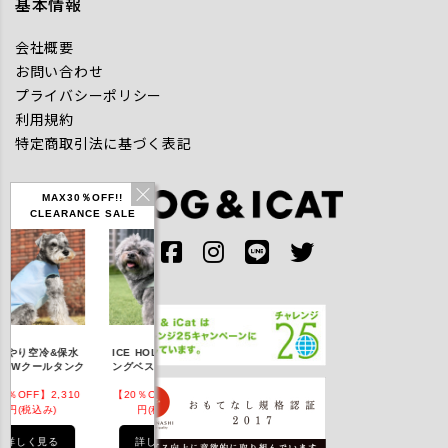
基本情報
会社概要
お問い合わせ
プライバシーポリシー
利用規約
特定商取引法に基づく表記
MAX30％OFF!!
CLEARANCE SALE
IDOG ICE HOLD ネ
やり空冷&保水
ICE HOLD フィッシ
テックタンク 遮
ッククーラー 保冷剤
きWクールタンク
ングベスト 保冷剤付
UVカット
付
％OFF】2,310
【20％OFF】3,168
【20％OFF】1,760
【20％OFF】2,2
円(税込み)
円(税込み)
円(税込み)
円(税込み)
詳しく見る
詳しく見る
詳しく見る
詳しく見る