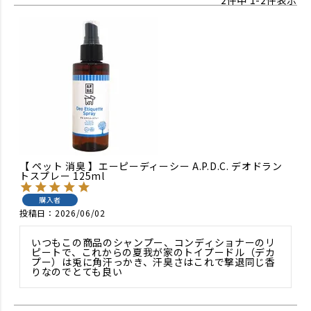
2
件中
1
-
2
件表示
【 ペット 消臭 】エーピーディーシー A.P.D.C. デオドラン
トスプレー 125ml
購入者
投稿日
2026/06/02
いつもこの商品のシャンプー、コンディショナーのリ
ピートで、これからの夏我が家のトイプードル（デカ
プー）は兎に角汗っかき、汗臭さはこれで撃退同じ香
りなのでとても良い