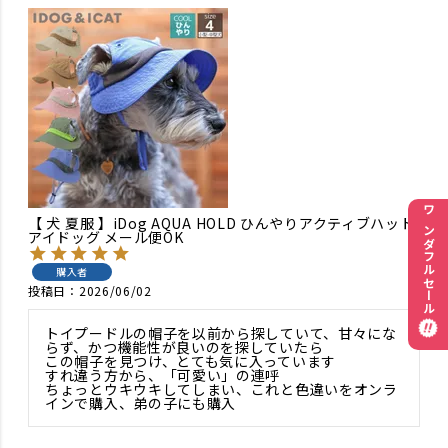
ワンダフルセール
【 犬 夏服 】iDog AQUA HOLD ひんやりアクティブハット
アイドッグ メール便OK
購入者
投稿日
2026/06/02
トイプードルの帽子を以前から探していて、甘々にな
らず、かつ機能性が良いのを探していたら

この帽子を見つけ、とても気に入っています

すれ違う方から、「可愛い」の連呼

ちょっとウキウキしてしまい、これと色違いをオンラ
インで購入、弟の子にも購入