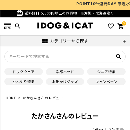
POINT10%還元DAY 毎週水曜10
card_giftcard
送料無料
5,500円以上のお買物
※沖縄・北海道除く
0
search
favorite_outline
shopping_cart
カテゴリーから探す
view_module
search
ドッグウェア
冷感ベッド
シニア特集
ひんやり特集
お出かけグッズ
キャンペーン
HOME
たかさんさんのレビュー
たかさんさんのレビュー