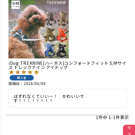
iDog TREKNINE|ハーネス|コンフォートフィット S/Mサイ
ズ トレックナイン アイドッグ
購入者
投稿日
2026/06/08
はずれなくていいー！　かわいいで
1
件中
1
-
1
件表示