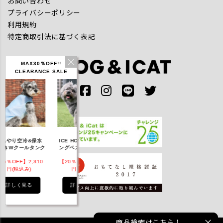
お問い合わせ
プライバシーポリシー
利用規約
特定商取引法に基づく表記
MAX30％OFF!!
CLEARANCE SALE
IDOG ICE HOLD ネ
んやり空冷&保水
ICE HOLD フィッシ
テックタンク 
ッククーラー 保冷剤
きWクールタンク
ングベスト 保冷剤付
UVカット
付
5％OFF】2,310
【20％OFF】3,168
【20％OFF】1,760
【20％OFF】2,
円(税込み)
円(税込み)
円(税込み)
円(税込み)
詳しく見る
詳しく見る
詳しく見る
詳しく見る
商品検索はこちら！