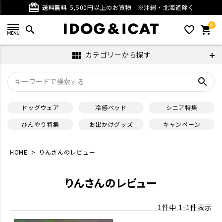
card_giftcard
送料無料
5,500円以上のお買物
※沖縄・北海道除く
0
search
favorite_outline
shopping_cart
カテゴリーから探す
view_module
search
ドッグウェア
冷感ベッド
シニア特集
ひんやり特集
お出かけグッズ
キャンペーン
HOME
りんさんのレビュー
りんさんのレビュー
1
件中
1
-
1
件表示