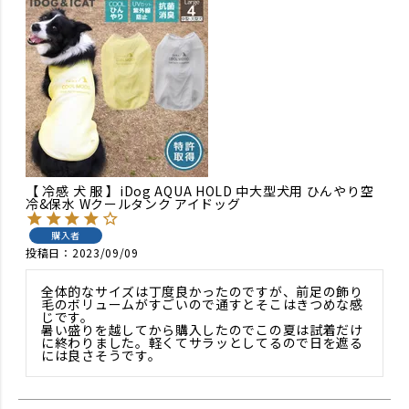
【 冷感 犬 服 】iDog AQUA HOLD 中大型犬用 ひんやり空
冷&保水 Wクールタンク アイドッグ
購入者
投稿日
2023/09/09
全体的なサイズは丁度良かったのですが、前足の飾り
毛のボリュームがすごいので通すとそこはきつめな感
じです。

暑い盛りを越してから購入したのでこの夏は試着だけ
に終わりました。軽くてサラッとしてるので日を遮る
には良さそうです。