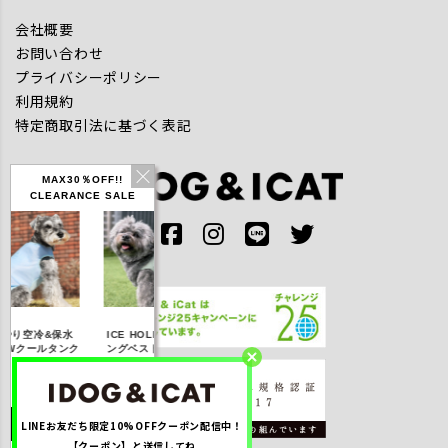
会社概要
お問い合わせ
プライバシーポリシー
利用規約
特定商取引法に基づく表記
MAX30％OFF!!
CLEARANCE SALE
IDOG ICE HOLD ネ
り空冷&保水
ICE HOLD フィッシ
テックタンク 遮
ッククーラー 保冷剤
Wクールタンク
ングベスト 保冷剤付
UVカット
付
OFF】2,310
【20％OFF】3,168
【20％OFF】1,760
【20％OFF】2,20
(税込み)
円(税込み)
円(税込み)
円(税込み)
LINEお友だち限定10%OFFクーポン配信中！
しく見る
詳しく見る
詳しく見る
詳しく見る
【クーポン】と送信してね