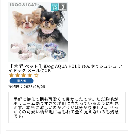
【 犬 猫 ペット 】iDog AQUA HOLD ひんやりシュシュ ア
イドッグ メール便OK
購入者
投稿日
2023/09/09
手軽に使えて柄も可愛くて良かったです。ただ胸毛が
ボリュームありすぎて地肌に当たっているようにも見
えず、本当に涼しいのかどうかは分かりません。せっ
かくの可愛い柄が毛に埋もれて全く見えないのも残念
です。