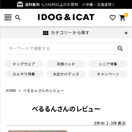
card_giftcard
送料無料
5,500円以上のお買物
※沖縄・北海道除く
0
search
favorite_outline
shopping_cart
カテゴリーから探す
view_module
search
ドッグウェア
冷感ベッド
シニア特集
ひんやり特集
お出かけグッズ
キャンペーン
HOME
べるるんさんのレビュー
べるるんさんのレビュー
3
件中
1
-
3
件表示