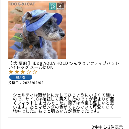
【 犬 夏服 】iDog AQUA HOLD ひんやりアクティブハット
アイドッグ メール便OK
購入者
投稿日
2023/09/09
シェルティは頭が体に対してひじょうに小さくて細い
ので、サイズは確認して購入したのですが収まりが悪
くフィットしませんでした。帽子は今後も難しいと思
います。あとマゼンダの色がくすんでいて可愛くなく
地味でした。もっと明るい方が良かったです。
3
件中
1
-
3
件表示