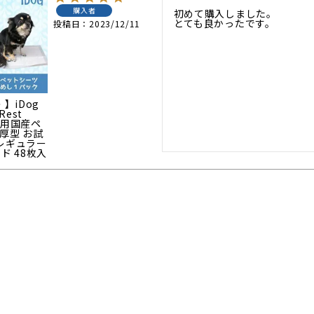
購入者
初めて購入しました。

とても良かったです。
投稿日
2023/12/11
 】iDog
est
務用国産ペ
厚型 お試
 レギュラー
イド 48枚入