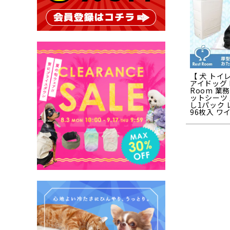
【 犬 トイレ
アイドッグ R
Room 業
ットシーツ 
し1パック
96枚入 ワ