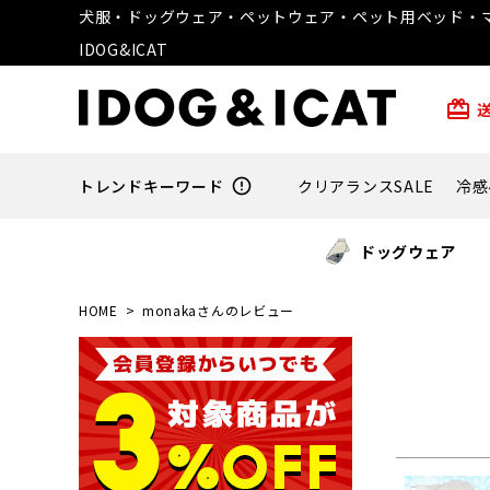
犬服・ドッグウェア・ペットウェア・ペット用ベッド・マ
IDOG&ICAT
card_giftcard
トレンドキーワード
error_outline
クリアランスSALE
冷感
ドッグウェア
HOME
monakaさんのレビュー