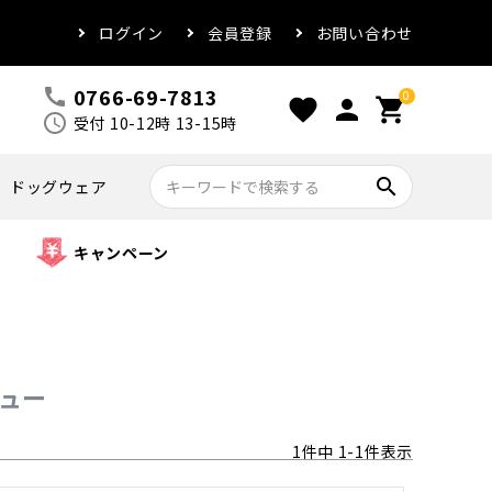
ログイン
会員登録
お問い合わせ
0766-69-7813
call
0
favorite
person
shopping_cart
schedule
受付 10-12時 13-15時
search
ドッグウェア
キャンペーン
ビュー
1
件中
1
-
1
件表示