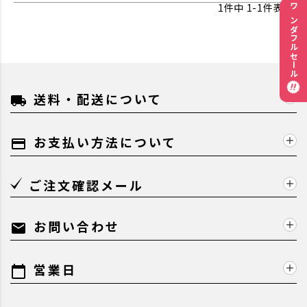
1
件中
1
-
1
件表示
ワンダフルセール
送料・配送について
local_shipping
お支払い方法について
payment
ご注文確認メール
お問い合わせ
mail
営業日
calendar_today