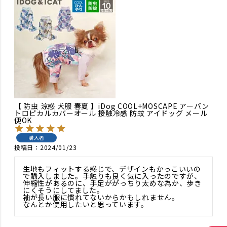
【 防虫 涼感 犬服 春夏 】iDog COOL+MOSCAPE アーバン
トロピカルカバーオール 接触冷感 防蚊 アイドッグ メール
便OK
購入者
投稿日
2024/01/23
生地もフィットする感じで、デザインもかっこいいの
で購入しました。手触りも良く気に入ったのですが、
伸縮性があるのに、手足ががっちり太めな為か、歩き
にくそうにしてました。

袖が長い服に慣れてないからかもしれません。

なんとか使用したいと思っています。