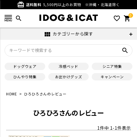
card_giftcard
送料無料
5,500円以上のお買物
※沖縄・北海道除く
0
search
favorite_outline
shopping_cart
カテゴリーから探す
view_module
search
ドッグウェア
冷感ベッド
シニア特集
ひんやり特集
お出かけグッズ
キャンペーン
HOME
ひろひろさんのレビュー
ひろひろさんのレビュー
1
件中
1
-
1
件表示