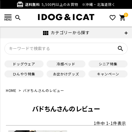
card_giftcard
送料無料
5,500円以上のお買物
※沖縄・北海道除く
0
search
favorite_outline
shopping_cart
カテゴリーから探す
view_module
search
ドッグウェア
冷感ベッド
シニア特集
ひんやり特集
お出かけグッズ
キャンペーン
HOME
バドちんさんのレビュー
バドちんさんのレビュー
1
件中
1
-
1
件表示