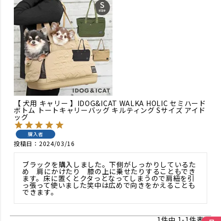
【 犬用 キャリー 】IDOG&ICAT WALKA HOLIC セミハード
ボトム トートキャリーバッグ キルティング Sサイズ アイド
ッグ
購入者
投稿日
2024/03/16
ブラックを購入しました。下側がしっかりしているた
め　肩にかけたり　膝の上に乗せたりすることもでき
ます。床に置くとクタっとなってしまうので肩紐を引
っ張って使いました笑中は広めで向きをかえることも
できます。
1
件中
1
-
1
件表示