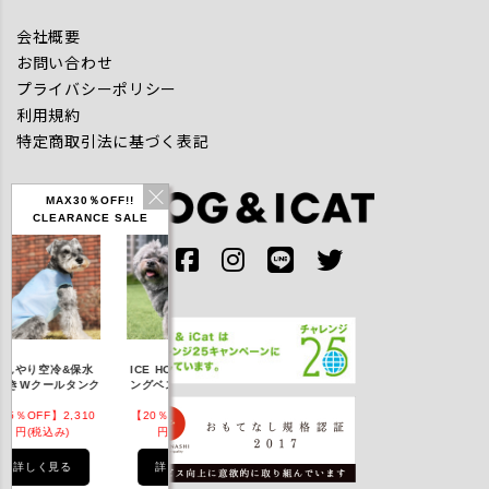
会社概要
お問い合わせ
プライバシーポリシー
利用規約
特定商取引法に基づく表記
MAX30％OFF!!
CLEARANCE SALE
IDOG ICE HOLD ネ
んやり空冷&保水
ICE HOLD フィッシ
テックタンク 
ッククーラー 保冷剤
きWクールタンク
ングベスト 保冷剤付
UVカット
付
5％OFF】2,310
【20％OFF】3,168
【20％OFF】1,760
【20％OFF】2,
円(税込み)
円(税込み)
円(税込み)
円(税込み)
詳しく見る
詳しく見る
詳しく見る
詳しく見る