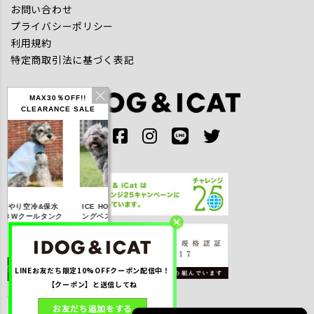
お問い合わせ
プライバシーポリシー
利用規約
特定商取引法に基づく表記
MAX30％OFF!!
CLEARANCE SALE
IDOG ICE HOLD ネ
んやり空冷&保水
ICE HOLD フィッシ
テックタンク 
ッククーラー 保冷剤
きWクールタンク
ングベスト 保冷剤付
UVカット
付
5％OFF】2,310
【20％OFF】3,168
【20％OFF】1,760
【20％OFF】2,
円(税込み)
円(税込み)
円(税込み)
円(税込み)
LINEお友だち限定10%OFFクーポン配信中！
詳しく見る
詳しく見る
詳しく見る
詳しく見る
【クーポン】と送信してね
お友だち追加をする