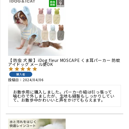
【 防虫 犬 服 】iDog fleur MOSCAPE くま耳パーカー 防蚊
アイドッグ メール便OK
購入者
投稿日
2024/04/06
お散歩用に購入しました。パーカｰの紐は引っ張って
噛むので外しましたが、生地も縫製もしっかりしてい
て、お散歩中かわいいと声をかけてもらえます。