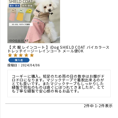
【 犬 服 レインコート 】iDog SHIELD COAT バイカラース
トレッチイージーレインコート メール便OK
購入者
投稿日
2024/04/06
コーギーに購入。短足のため雨の日の散歩はお腹がド
ロドロになります。マジックテープで着脱出来るのが
とても良いです。またマジックテープもしっかりした
縫製で他社のものは直ぐにほつれてきましたが、とて
も丁寧な縫製で安心感の有るお品です。
2
件中
1
-
2
件表示