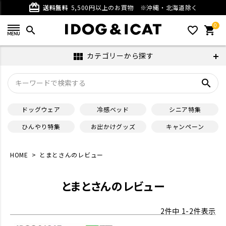
card_giftcard
送料無料
5,500円以上のお買物
※沖縄・北海道除く
0
search
favorite_outline
shopping_cart
カテゴリーから探す
view_module
search
ドッグウェア
冷感ベッド
シニア特集
ひんやり特集
お出かけグッズ
キャンペーン
HOME
とまとさんのレビュー
とまとさんのレビュー
2
件中
1
-
2
件表示