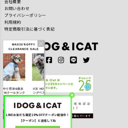
会社概要
お問い合わせ
プライバシーポリシー
利用規約
特定商取引法に基づく表記
MAX30％OFF!!
CLEARANCE SALE
IDOG ICE HOLD ネ
んやり空冷&保水
ICE HOLD フィッシ
テックタンク 
ッククーラー 保冷剤
きWクールタンク
ングベスト 保冷剤付
UVカット
付
5％OFF】2,310
【20％OFF】3,168
【20％OFF】1,760
【20％OFF】2,
円(税込み)
円(税込み)
円(税込み)
円(税込み)
LINEお友だち限定10%OFFクーポン配信中！
詳しく見る
詳しく見る
詳しく見る
詳しく見る
【クーポン】と送信してね