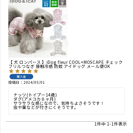
【 犬 ロンパース 】iDog fleur COOL+MOSCAPE チェック
フリルつなぎ 接触冷感 防蚊 アイドッグ メール便OK
購入者
投稿日
2024/05/01
ナッツ(トイプー14歳)

ダグ(アメコカ８ヶ月)

サラサラな感じなので、気持ちよさそうです！

1
件中
1
-
1
件表示