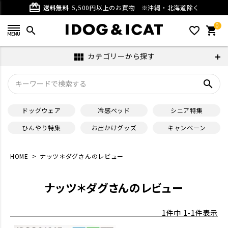
card_giftcard
送料無料
5,500円以上のお買物
※沖縄・北海道除く
0
search
favorite_outline
shopping_cart
カテゴリーから探す
view_module
search
ドッグウェア
冷感ベッド
シニア特集
ひんやり特集
お出かけグッズ
キャンペーン
HOME
ナッツ＊ダグさんのレビュー
ナッツ＊ダグさんのレビュー
1
件中
1
-
1
件表示