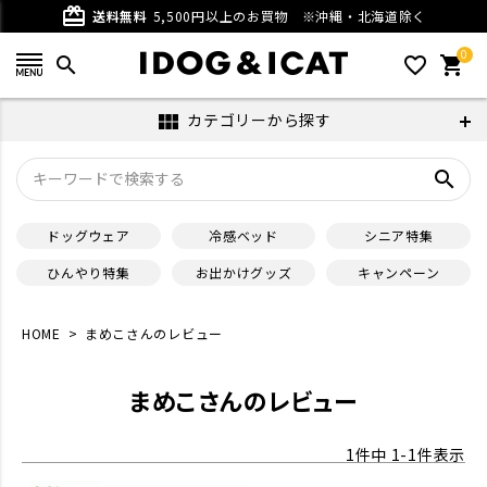
card_giftcard
送料無料
5,500円以上のお買物
※沖縄・北海道除く
0
search
favorite_outline
shopping_cart
カテゴリーから探す
view_module
search
ドッグウェア
冷感ベッド
シニア特集
ひんやり特集
お出かけグッズ
キャンペーン
HOME
まめこさんのレビュー
まめこさんのレビュー
1
件中
1
-
1
件表示