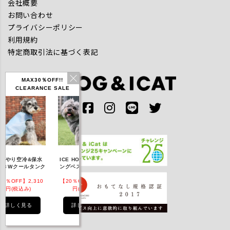
会社概要
お問い合わせ
プライバシーポリシー
利用規約
特定商取引法に基づく表記
MAX30％OFF!!
CLEARANCE SALE
IDOG ICE HOLD ネ
やり空冷&保水
ICE HOLD フィッシ
テックタンク 
ッククーラー 保冷剤
きWクールタンク
ングベスト 保冷剤付
UVカット
付
％OFF】2,310
【20％OFF】3,168
【20％OFF】1,760
【20％OFF】2,
円(税込み)
円(税込み)
円(税込み)
円(税込み)
詳しく見る
詳しく見る
詳しく見る
詳しく見る