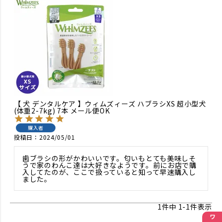
【 犬 デンタルケア 】ウィムズィーズ ハブラシXS 超小型犬
(体重2-7kg) 7本 メール便OK
購入者
投稿日
2024/05/01
歯ブラシの形がかわいいです。匂いもとても美味しそ
うで家のわんこ達は大好きなようです。前にお店で購
入してたのが、ここで扱っていると知って早速購入し
ました。
1
件中
1
-
1
件表示