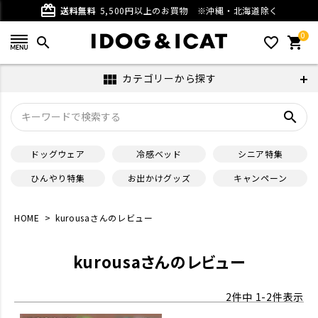
card_giftcard
送料無料
5,500円以上のお買物
※沖縄・北海道除く
0
search
favorite_outline
shopping_cart
カテゴリーから探す
view_module
search
ドッグウェア
冷感ベッド
シニア特集
ひんやり特集
お出かけグッズ
キャンペーン
HOME
kurousaさんのレビュー
kurousaさんのレビュー
2
件中
1
-
2
件表示