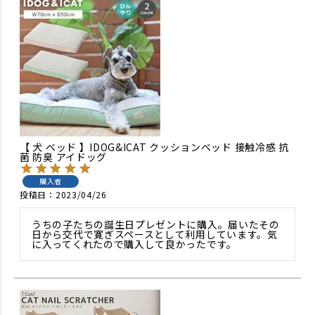
【 犬 ベッド 】IDOG&ICAT クッションベッド 接触冷感 抗
菌 防臭 アイドッグ
購入者
投稿日
2023/04/26
うちの子たちの誕生日プレゼントに購入。届いたその
日から交代で寛ぎスペースとして利用しています。気
に入ってくれたので購入して良かったです。