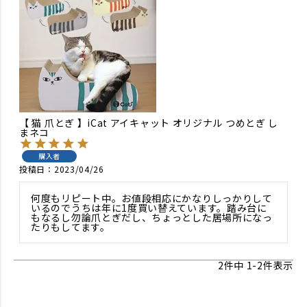
【 猫 爪とぎ 】iCat アイキャット オリジナル つめとぎ し
まネコ
購入者
投稿日
2023/04/26
何度もリピート中。お値段相応にかなりしっかりして
いるのでうちは年に1度買い替えています。踏み台に
もなるし勿論爪とぎだし、ちょっとした居場所になっ
たりもしてます。
2
件中
1
-
2
件表示