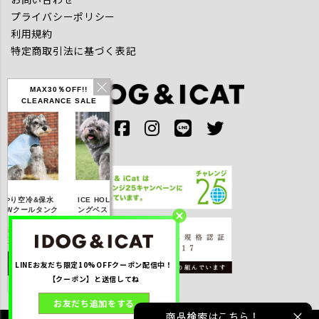
プライバシーポリシー
利用規約
特定商取引法に基づく表記
MAX30％OFF!!
CLEARANCE SALE
IDOG ICE HOLD ネ
やり空冷&保水
ICE HOLD フィッシ
テックタンク 遮
ッククーラー 保冷剤
Wクールタンク
ングベスト 保冷剤付
UVカット
付
OFF】2,310
【20％OFF】3,168
【20％OFF】1,760
【20％OFF】2,2
円(税込み)
円(税込み)
円(税込み)
円(税込み)
LINEお友だち限定10%OFFクーポン配信中！
詳しく見る
詳しく見る
詳しく見る
詳しく見る
【クーポン】と送信してね
お友だち追加をする
商品検索はこちら！