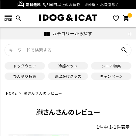
card_giftcard
送料無料
5,500円以上のお買物
※沖縄・北海道除く
0
search
favorite_outline
shopping_cart
カテゴリーから探す
view_module
search
ドッグウェア
冷感ベッド
シニア特集
ひんやり特集
お出かけグッズ
キャンペーン
HOME
朧さんさんのレビュー
朧さんさんのレビュー
1
件中
1
-
1
件表示