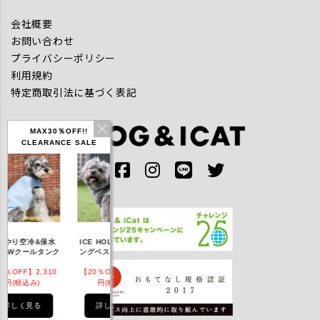
会社概要
お問い合わせ
プライバシーポリシー
利用規約
特定商取引法に基づく表記
MAX30％OFF!!
CLEARANCE SALE
IDOG ICE HOLD ネ
やり空冷&保水
ICE HOLD フィッシ
テックタンク 遮
ッククーラー 保冷剤
きWクールタンク
ングベスト 保冷剤付
UVカット
付
％OFF】2,310
【20％OFF】3,168
【20％OFF】1,760
【20％OFF】2,2
円(税込み)
円(税込み)
円(税込み)
円(税込み)
詳しく見る
詳しく見る
詳しく見る
詳しく見る