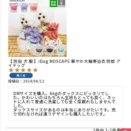
【 防虫 犬 服 】iDog MOSCAPE 華やか大輪帯浴衣 防蚊 ア
イドッグ
購入者
投稿日
2024/06/12
DMサイズを購入。6kgのダックスにピッタリでし
た。かわいいのはもちろん生地もとっても良く、ネッ
トに入れて普通に洗濯しても全く型崩れもしませんで
した。

ダックスサイズがあるのは本当にありがたいです。売
り切れなければ違うデザインも購入したいです。
1
件中
1
-
1
件表示