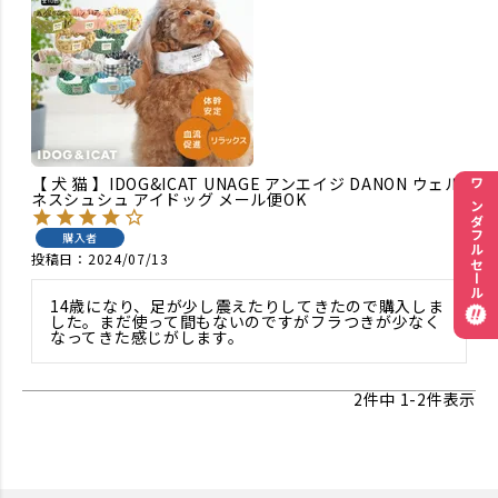
【 犬 猫 】IDOG&ICAT UNAGE アンエイジ DANON ウェル
ワンダフルセール
ネスシュシュ アイドッグ メール便OK
購入者
投稿日
2024/07/13
14歳になり、足が少し震えたりしてきたので購入しま
した。まだ使って間もないのですがフラつきが少なく
なってきた感じがします。
2
件中
1
-
2
件表示