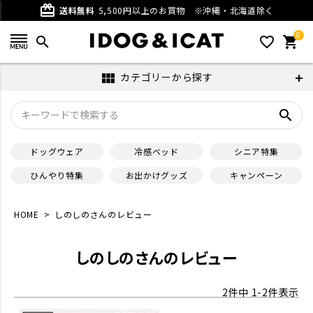
card_giftcard
送料無料
5,500円以上のお買物
※沖縄・北海道除く
0
search
favorite_outline
shopping_cart
カテゴリーから探す
view_module
search
ドッグウェア
冷感ベッド
シニア特集
ひんやり特集
お出かけグッズ
キャンペーン
HOME
しのしのさんのレビュー
しのしのさんのレビュー
2
件中
1
-
2
件表示